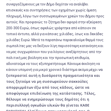
συνεργαζόμενους με τον Δήμο δεχόταν να αναλάβει
επισκευές και συντηρήσεις των οχημάτων χωρίς άμεση
πληρωμή, λόγω των συσσωρευμένων χρεών του Δήμου προς
αυτούς. Και προφανώς το ζήτημα δεν αφορά στην εξεύρεση
200-300 Ευρώ, όπως αφελώς γράφτηκε από κάποιον σε
τοπικό έντυπο, αλλά για κάποιες χιλιάδες, ίσως και δεκάδες
χιλιάδες Ευρώ. Μετά τα παραπάνω παρακαλούμε θερμά τους
συμπολίτες μας να δείξουν λίγη περισσότερη κατανόηση και
να μας συγχωρέσουν που για λόγους ανεξάρτητους από την
πολιτική μας βούληση και την προσωπική επιθυμία,
αδυνατούμε να τους εξυπηρετήσουμε. Κάνουμε έκκληση να
να
κάνουν υπομονή για μικρό χρονικό διάστημα ακόμα μέχρι
ξεπεραστεί αυτή η δυσάρεστη πραγματικότητα και
τους ζητούμε να μη συσσωρεύουν σακκούλες
απορριμμάτων έξω από τους κάδους, ώστε να
αποφύγουμε επιδείνωση της κατάστασης. Τέλος,
θέλουμε να ενημερώσουμε τους δημότες ότι η
περισυλλογή ογκωδών υλικών θα γίνεται ΚΑΘΕ