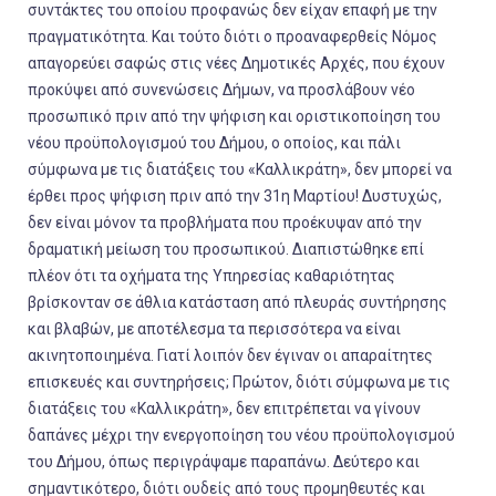
συντάκτες του οποίου προφανώς δεν είχαν επαφή με την
πραγματικότητα. Και τούτο διότι ο προαναφερθείς Νόμος
απαγορεύει σαφώς στις νέες Δημοτικές Αρχές, που έχουν
προκύψει από συνενώσεις Δήμων, να προσλάβουν νέο
προσωπικό πριν από την ψήφιση και οριστικοποίηση του
νέου προϋπολογισμού του Δήμου, ο οποίος, και πάλι
σύμφωνα με τις διατάξεις του «Καλλικράτη», δεν μπορεί να
έρθει προς ψήφιση πριν από την 31
η
Μαρτίου! Δυστυχώς,
δεν είναι μόνον τα προβλήματα που προέκυψαν από την
δραματική μείωση του προσωπικού. Διαπιστώθηκε επί
πλέον ότι τα οχήματα της Υπηρεσίας καθαριότητας
βρίσκονταν σε άθλια κατάσταση από πλευράς συντήρησης
και βλαβών, με αποτέλεσμα τα περισσότερα να είναι
ακινητοποιημένα. Γιατί λοιπόν δεν έγιναν οι απαραίτητες
επισκευές και συντηρήσεις; Πρώτον, διότι σύμφωνα με τις
διατάξεις του «Καλλικράτη», δεν επιτρέπεται να γίνουν
δαπάνες μέχρι την ενεργοποίηση του νέου προϋπολογισμού
του Δήμου, όπως περιγράψαμε παραπάνω. Δεύτερο και
σημαντικότερο, διότι ουδείς από τους προμηθευτές και