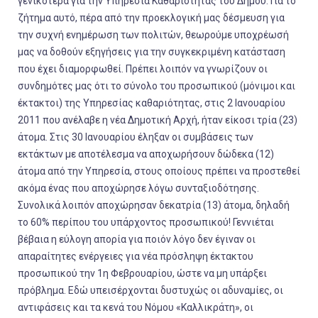
γενικότερα για την Υπηρεσία Καθαριότητας του Δήμου. Για το
ζήτημα αυτό, πέρα από την προεκλογική μας δέσμευση για
την συχνή ενημέρωση των πολιτών, θεωρούμε υποχρέωσή
μας να δοθούν εξηγήσεις για την συγκεκριμένη κατάσταση
που έχει διαμορφωθεί. Πρέπει λοιπόν να γνωρίζουν οι
συνδημότες μας ότι το σύνολο του προσωπικού (μόνιμοι και
έκτακτοι) της Υπηρεσίας καθαριότητας, στις 2 Ιανουαρίου
2011 που ανέλαβε η νέα Δημοτική Αρχή, ήταν είκοσι τρία (23)
άτομα. Στις 30 Ιανουαρίου έληξαν οι συμβάσεις των
εκτάκτων με αποτέλεσμα να αποχωρήσουν δώδεκα (12)
άτομα από την Υπηρεσία, στους οποίους πρέπει να προστεθεί
ακόμα ένας που αποχώρησε λόγω συνταξιοδότησης.
Συνολικά λοιπόν αποχώρησαν δεκατρία (13) άτομα, δηλαδή
το 60% περίπου του υπάρχοντος προσωπικού! Γεννιέται
βέβαια η εύλογη απορία για ποιόν λόγο δεν έγιναν οι
απαραίτητες ενέργειες για νέα πρόσληψη έκτακτου
προσωπικού την 1
η
Φεβρουαρίου, ώστε να μη υπάρξει
πρόβλημα. Εδώ υπεισέρχονται δυστυχώς οι αδυναμίες, οι
αντιφάσεις και τα κενά του Νόμου «Καλλικράτη», οι