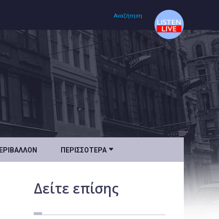
Αναζήτηση
Αρχική
Πολιτισμός
Lifestyle
Υγεία

ΕΡΙΒΆΛΛΟΝ
ΠΕΡΙΣΣΌΤΕΡΑ
Ταξίδια
Τεχνολογία
Δείτε
επίσης
Επιστήμη
Περιβάλλον