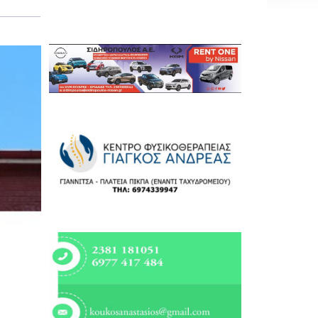
Εργασία
Ελλάδα
Κόσμος
Τοπικά
Αγροτικά
Οικονομία
Πολιτική
Αθλητικά
Αστυνομικό Δελτίο