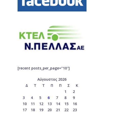
[recent posts_per_page=”10″]
Αύγουστος 2026
Δ
Τ
Τ
Π
Π
Σ
Κ
1
2
3
4
5
6
7
8
9
10
11
12
13
14
15
16
17
18
19
20
21
22
23