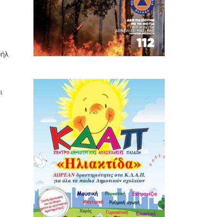
ωήλ
ι