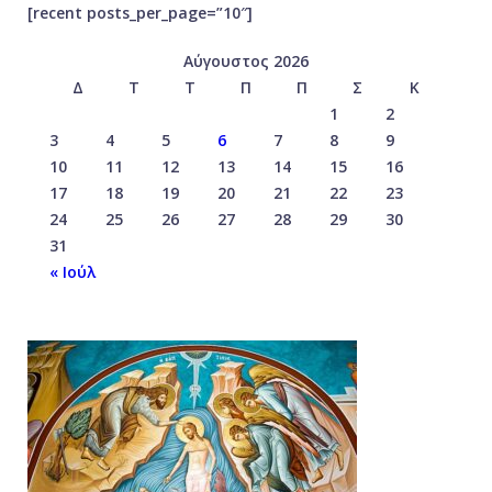
[recent posts_per_page=”10″]
Αύγουστος 2026
Δ
Τ
Τ
Π
Π
Σ
Κ
1
2
3
4
5
6
7
8
9
10
11
12
13
14
15
16
17
18
19
20
21
22
23
24
25
26
27
28
29
30
31
« Ιούλ