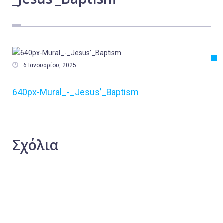
Εργασία
Ελλάδα
Κόσμος
Τοπικά

6 Ιανουαρίου, 2025
Αγροτικά
640px-Mural_-_Jesus’_Baptism
Οικονομία
Πολιτική
Αθλητικά
Σχόλια
Αστυνομικό Δελτίο