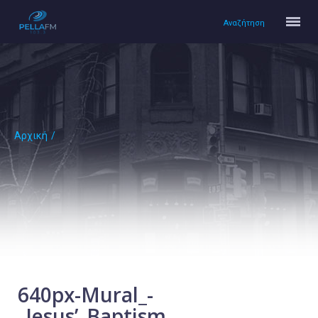
Αναζήτηση
Αρχική
/
Αρχική
Πολιτισμός
Lifestyle
Υγεία
Ταξίδια
Τεχνολογία
Επιστήμη
640px-Mural_-
_Jesus’_Baptism
Περιβάλλον