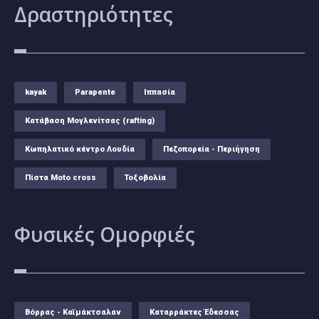
Δραστηριότητες
kayak
Parapente
Ιππασία
Κατάβαση Μογλενίτσας (rafting)
Κωπηλατικό κέντρο Λουδία
Πεζοπορεία - Περιήγηση
Πίστα Moto cross
Τοξοβολία
Φυσικές
Ομορφιές
Βόρρας - Καϊμάκτσαλαν
Καταρράκτες Έδεσσας