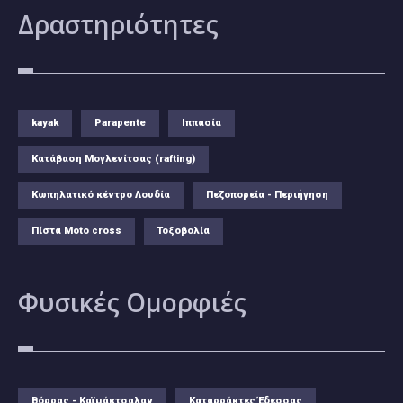
Δραστηριότητες
kayak
Parapente
Ιππασία
Κατάβαση Μογλενίτσας (rafting)
Κωπηλατικό κέντρο Λουδία
Πεζοπορεία - Περιήγηση
Πίστα Moto cross
Τοξοβολία
Φυσικές
Ομορφιές
Βόρρας - Καϊμάκτσαλαν
Καταρράκτες Έδεσσας