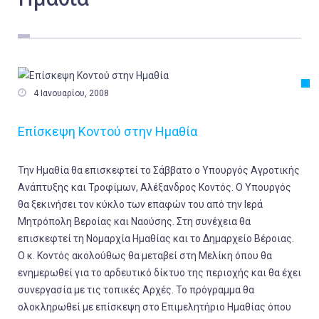
Εργασία
Ελλάδα
Κόσμος
Τοπικά

4 Ιανουαρίου, 2008
Αγροτικά
Επίσκεψη Κοντού στην Ημαθία
Οικονομία
Πολιτική
Την Ημαθία θα επισκεφτεί το Σάββατο ο Υπουργός Αγροτικής
Αθλητικά
Ανάπτυξης και Τροφίμων, Αλέξανδρος Κοντός. Ο Υπουργός
θα ξεκινήσει τον κύκλο των επαφών του από την Ιερά
Αστυνομικό Δελτίο
Μητρόπολη Βεροίας και Ναούσης. Στη συνέχεια θα
επισκεφτεί τη Νομαρχία Ημαθίας και το Δημαρχείο Βέροιας.
Ο κ. Κοντός ακολούθως θα μεταβεί στη Μελίκη όπου θα
ενημερωθεί για το αρδευτικό δίκτυο της περιοχής και θα έχει
συνεργασία με τις τοπικές Αρχές. Το πρόγραμμα θα
ολοκληρωθεί με επίσκεψη στο Επιμελητήριο Ημαθίας όπου