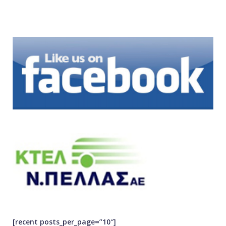
[recent posts_per_page=”10″]