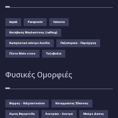
kayak
Parapente
Ιππασία
Κατάβαση Μογλενίτσας (rafting)
Κωπηλατικό κέντρο Λουδία
Πεζοπορεία - Περιήγηση
Πίστα Moto cross
Τοξοβολία
Φυσικές
Ομορφιές
Βόρρας - Καϊμάκτσαλαν
Καταρράκτες Έδεσσας
Λίμνη Βεγορίτιδα
Λουτράκι - Λουτρά
Μαύρο Δάσος