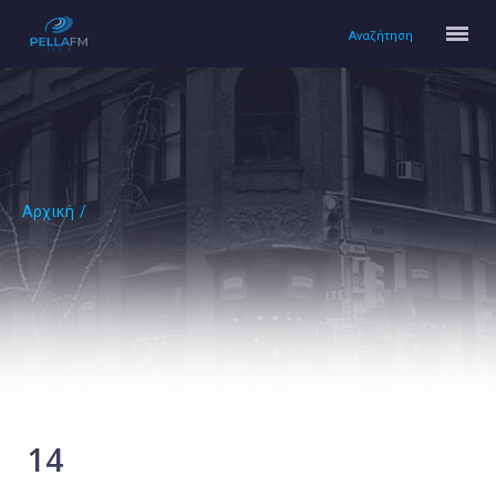
Αναζήτηση
Αρχική
/
Αρχική
Πολιτισμός
Lifestyle
Υγεία
Ταξίδια
Τεχνολογία
Επιστήμη
14
Περιβάλλον