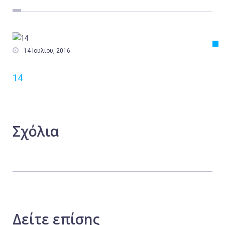
Εργασία
Ελλάδα
Κόσμος

14 Ιουλίου, 2016
Τοπικά
14
Αγροτικά
Οικονομία
Πολιτική
Σχόλια
Αθλητικά
Αστυνομικό Δελτίο
Δείτε
επίσης