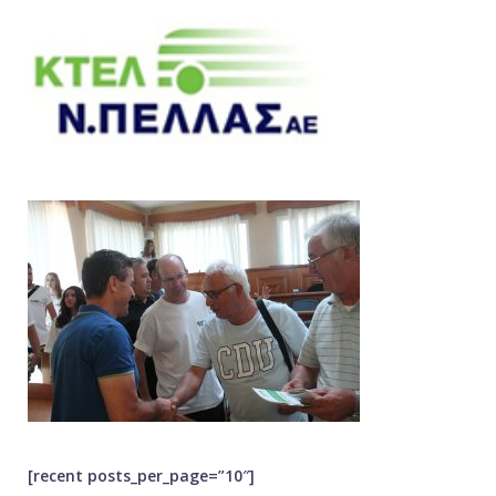
[recent posts_per_page=”10″]