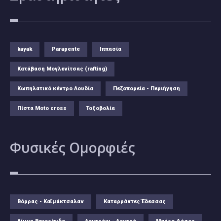
kayak
Parapente
Ιππασία
Κατάβαση Μογλενίτσας (rafting)
Κωπηλατικό κέντρο Λουδία
Πεζοπορεία - Περιήγηση
Πίστα Moto cross
Τοξοβολία
Φυσικές
Ομορφιές
Βόρρας - Καϊμάκτσαλαν
Καταρράκτες Έδεσσας