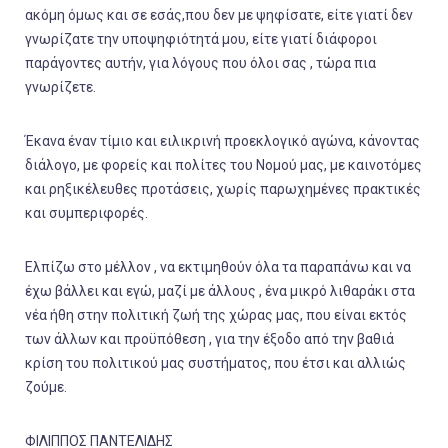
ακόμη όμως και σε εσάς,που δεν με ψηφίσατε, είτε γιατί δεν
γνωρίζατε την υποψηφιότητά μου, είτε γιατί διάφοροι
παράγοντες αυτήν, για λόγους που όλοι σας , τώρα πια
γνωρίζετε.
Έκανα έναν τίμιο και ειλικρινή προεκλογικό αγώνα, κάνοντας
διάλογο, με φορείς και πολίτες του Νομού μας, με καινοτόμες
και ρηξικέλευθες προτάσεις, χωρίς παρωχημένες πρακτικές
και συμπεριφορές.
Ελπίζω στο μέλλον , να εκτιμηθούν όλα τα παραπάνω και να
έχω βάλλει και εγώ, μαζί με άλλους , ένα μικρό λιθαράκι στα
νέα ήθη στην πολιτική ζωή της χώρας μας, που είναι εκτός
των άλλων και προϋπόθεση , για την έξοδο από την βαθιά
κρίση του πολιτικού μας συστήματος, που έτσι και αλλιώς
ζούμε.
ΦΙΛΙΠΠΟΣ ΠΑΝΤΕΛΙΔΗΣ