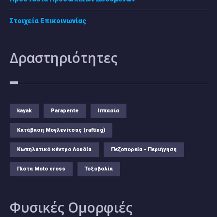
Στοιχεία Επικοινωνίας
Δραστηριότητες
kayak
Parapente
Ιππασία
Κατάβαση Μογλενίτσας (rafting)
Κωπηλατικό κέντρο Λουδία
Πεζοπορεία - Περιήγηση
Πίστα Moto cross
Τοξοβολία
Φυσικές
Ομορφιές