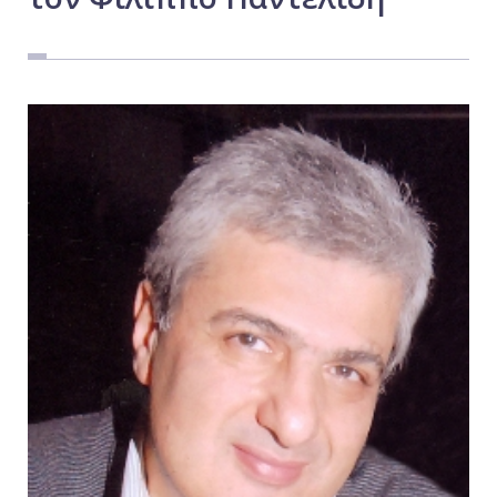
Εργασία
Ελλάδα
Κόσμος
Τοπικά
Αγροτικά
Οικονομία
Πολιτική
Αθλητικά
Αστυνομικό Δελτίο