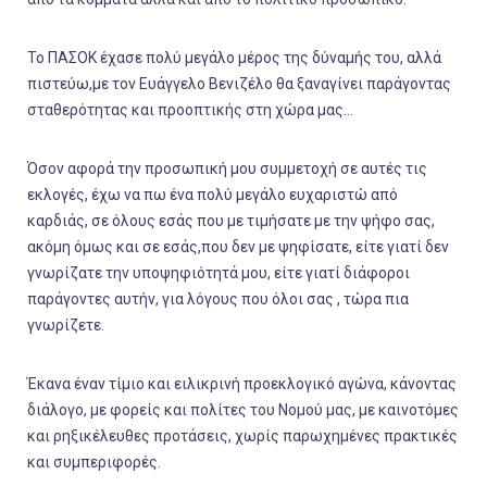
Το ΠΑΣΟΚ έχασε πολύ μεγάλο μέρος της δύναμής του, αλλά
πιστεύω,με τον Ευάγγελο Βενιζέλο θα ξαναγίνει παράγοντας
σταθερότητας και προοπτικής στη χώρα μας...
Όσον αφορά την προσωπική μου συμμετοχή σε αυτές τις
εκλογές, έχω να πω ένα πολύ μεγάλο ευχαριστώ από
καρδιάς, σε όλους εσάς που με τιμήσατε με την ψήφο σας,
ακόμη όμως και σε εσάς,που δεν με ψηφίσατε, είτε γιατί δεν
γνωρίζατε την υποψηφιότητά μου, είτε γιατί διάφοροι
παράγοντες αυτήν, για λόγους που όλοι σας , τώρα πια
γνωρίζετε.
Έκανα έναν τίμιο και ειλικρινή προεκλογικό αγώνα, κάνοντας
διάλογο, με φορείς και πολίτες του Νομού μας, με καινοτόμες
και ρηξικέλευθες προτάσεις, χωρίς παρωχημένες πρακτικές
και συμπεριφορές.