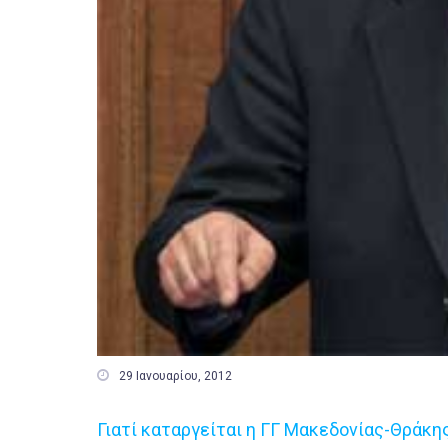

29 Ιανουαρίου, 2012
Γιατί καταργείται η ΓΓ Μακεδονίας-Θράκης