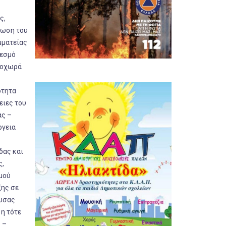
ς,
λωση του
μματείας
θεσμό
προχωρά
ότητα
ειες του
ας –
ργεια
δας και
ς,
μού
ξης σε
ουσας
 η τότε
 –