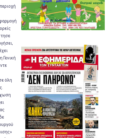
 περιοχή
εφαρμογή
φορείς
στησε
ργήσει,
έχει
η Γενική
έντε
σε όλη
ς.
λέχωση
ει
τας
δε
πουργού
μισης»