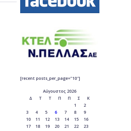
[recent posts_per_page=”10″]
Αύγουστος 2026
Δ
Τ
Τ
Π
Π
Σ
Κ
1
2
3
4
5
6
7
8
9
10
11
12
13
14
15
16
17
18
19
20
21
22
23