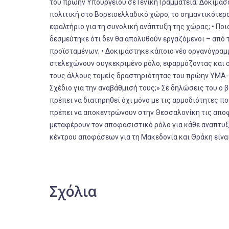
του πρώην Υπουργείου σε Γενική Γραμματεία; Δοκιμάσα
πολιτική στο Βορειοελλαδικό χώρο, το σημαντικότερ
εφαλτήριο για τη συνολική ανάπτυξη της χώρας; • Πο
δεσμεύτηκε ότι δεν θα απολυθούν εργαζόμενοι – από
προϊσταμένων; • Δοκιμάστηκε κάποιο νέο οργανόγραμμ
στελεχώνουν συγκεκριμένο ρόλο, εφαρμόζοντας και συ
τους άλλους τομείς δραστηριότητας του πρώην ΥΜΑ-Θ;
Σχέδιο για την αναβάθμισή τους;» Σε δηλώσεις του ο 
πρέπει να διατηρηθεί όχι μόνο με τις αρμοδιότητες που
πρέπει να αποκεντρώνουν στην Θεσσαλονίκη τις αποφ
μεταφέρουν τον αποφασιστικό ρόλο για κάθε αναπτυξ
κέντρου αποφάσεων για τη Μακεδονία και Θράκη είναι 
Σχόλια