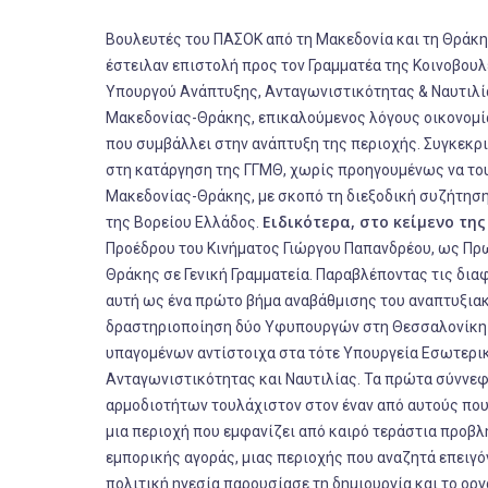
Βουλευτές του ΠΑΣΟΚ από τη Μακεδονία και τη Θράκη,
έστειλαν επιστολή προς τον Γραμματέα της Κοινοβο
Υπουργού Ανάπτυξης, Ανταγωνιστικότητας & Ναυτιλίας
Μακεδονίας-Θράκης, επικαλούμενος λόγους οικονομία
που συμβάλλει στην ανάπτυξη της περιοχής. Συγκεκρι
στη κατάργηση της ΓΓΜΘ, χωρίς προηγουμένως να του
Μακεδονίας-Θράκης, με σκοπό τη διεξοδική συζήτηση 
Ειδικότερα, στο κείμενο τη
της Βορείου Ελλάδος.
Προέδρου του Κινήματος Γιώργου Παπανδρέου, ως Πρ
Θράκης σε Γενική Γραμματεία. Παραβλέποντας τις δι
αυτή ως ένα πρώτο βήμα αναβάθμισης του αναπτυξιακο
δραστηριοποίηση δύο Υφυπουργών στη Θεσσαλονίκη ώ
υπαγομένων αντίστοιχα στα τότε Υπουργεία Εσωτερι
Ανταγωνιστικότητας και Ναυτιλίας. Τα πρώτα σύννεφ
αρμοδιοτήτων τουλάχιστον στον έναν από αυτούς που,
μια περιοχή που εμφανίζει από καιρό τεράστια προβ
εμπορικής αγοράς, μιας περιοχής που αναζητά επειγό
πολιτική ηγεσία παρουσίασε τη δημιουργία και το ο