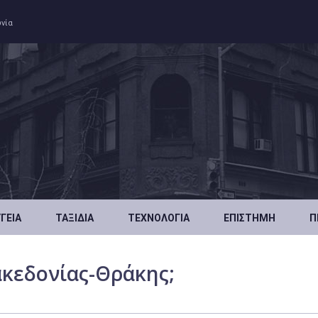
ωνία
ΥΓΕΊΑ
ΤΑΞΊΔΙΑ
ΤΕΧΝΟΛΟΓΊΑ
ΕΠΙΣΤΉΜΗ
Π
ακεδονίας-Θράκης;