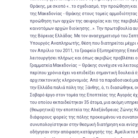
Θράκης, με σκοπό «...το σχεδιασμό, την προώθηση κ
της Μακεδονίας - Θράκης στους τομείς αρμοδιότητας 
προώθηση των αρχών της αειφορίας και της περιβαλλ
καινοτόμων αρχών διοίκησης...». Την πρωτοβουλία αυ
της Βόρειας Ελλάδας. Με τον ανασχηματισμό του Σεπ
Υπουργός Αναπληρωτής, θέση που διατηρείται μέχρι σ
τον Απρίλιο του 2011, το Γραφείο Εξυπηρέτησης Επενδ
λειτουργήσει πλήρως και όπως ακριβώς προβλέπει ο 
Γραμματεία Μακεδονίας – Θράκης συνέχισε να λειτουρ
περίπου χρόνια έχει να επιδείξει σημαντική δουλειά
αρχιτεκτονικής κληρονομιάς. Από τα παραδοσιακά μακ
την Ελλάδα παλιά πόλη της Ξάνθης, ό, τι διασώθηκε, 
Σοβαρό έργο στον τομέα της Εποπτείας της Αγοράς έχ
του οποίου εκπαιδεύτηκαν 35 άτομα, μια ακόμη υπηρεσ
(θεωρητικά) την εποπτεία της Αλεξάνδρειας Ζώνης Κ
διάφορους φορείς της πόλης προκειμένου να συναποφ
συνυπολογίστηκαν στην θεσμική διατήρηση και ενίσχ
οδήγησαν στην απόφαση κατάργησής της. Αμείλικτα π