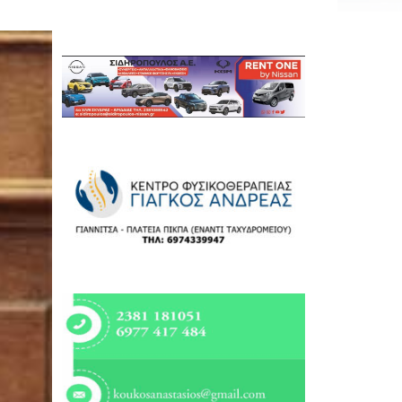
Εργασία
Ελλάδα
Κόσμος
Τοπικά
Αγροτικά
Οικονομία
Πολιτική
Αθλητικά
Αστυνομικό Δελτίο