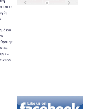
ακή
ι και το
υργός
ν
σμό και
το
ς-Θράκης
αυτές,
ης να
λιτικού