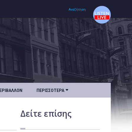
Αναζήτηση
Αρχική
Πολιτισμός
Lifestyle
Υγεία

ΕΡΙΒΆΛΛΟΝ
ΠΕΡΙΣΣΌΤΕΡΑ
Ταξίδια
Τεχνολογία
Δείτε
επίσης
Επιστήμη
Περιβάλλον