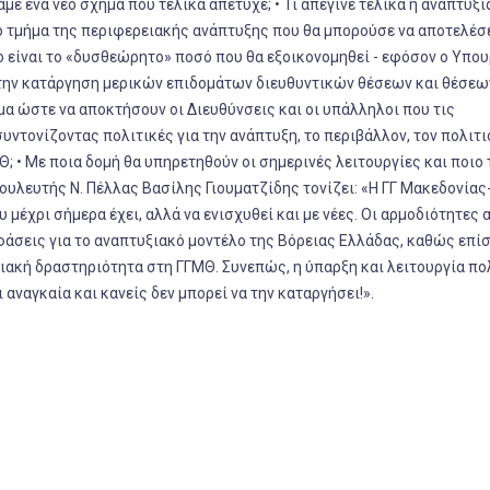
με ένα νέο σχήμα που τελικά απέτυχε; • Τι απέγινε τελικά η αναπτυξι
ο τμήμα της περιφερειακής ανάπτυξης που θα μπορούσε να αποτελέσε
ιο είναι το «δυσθεώρητο» ποσό που θα εξοικονομηθεί - εφόσον ο Υπο
 την κατάργηση μερικών επιδομάτων διευθυντικών θέσεων και θέσεω
α ώστε να αποκτήσουν οι Διευθύνσεις και οι υπάλληλοι που τις
ντονίζοντας πολιτικές για την ανάπτυξη, το περιβάλλον, τον πολιτι
 • Με ποια δομή θα υπηρετηθούν οι σημερινές λειτουργίες και ποιο 
βουλευτής Ν. Πέλλας Βασίλης Γιουματζίδης τονίζει: «Η ΓΓ Μακεδονία
 μέχρι σήμερα έχει, αλλά να ενισχυθεί και με νέες. Οι αρμοδιότητες 
άσεις για το αναπτυξιακό μοντέλο της Βόρειας Ελλάδας, καθώς επίσ
ιακή δραστηριότητα στη ΓΓΜΘ. Συνεπώς, η ύπαρξη και λειτουργία πο
αναγκαία και κανείς δεν μπορεί να την καταργήσει!».