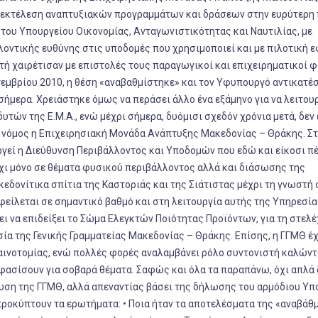
αι εκτέλεση αναπτυξιακών προγραμμάτων και δράσεων στην ευρύτερη
του Υπουργείου Οικονομίας, Ανταγωνιστικότητας και Ναυτιλίας, με
οντικής ευθύνης στις υποδομές που χρησιμοποιεί και με πιλοτική 
τή χαιρέτισαν με επιστολές τους παραγωγικοί και επιχειρηματικοί 
τεμβρίου 2010, η θέση «αναβαθμίστηκε» και τον Υφυπουργό αντικατέ
ήμερα. Χρειάστηκε όμως να περάσει άλλο ένα εξάμηνο για να λειτου
υτών της Ε.Μ.Α., ενώ μέχρι σήμερα, δυόμισι σχεδόν χρόνια μετά, δεν 
νόμος η Επιχειρησιακή Μονάδα Ανάπτυξης Μακεδονίας – Θράκης. Στ
γεί η Διεύθυνση Περιβάλλοντος και Υποδομών που εδώ και είκοσι π
 όχι μόνο σε θέματα φυσικού περιβάλλοντος αλλά και διάσωσης της
εδονίτικα σπίτια της Καστοριάς και της Σιάτιστας μέχρι τη γνωστή 
οφείλεται σε σημαντικό βαθμό και στη λειτουργία αυτής της Υπηρεσία
ει να επιδείξει το Σώμα Ελεγκτών Ποιότητας Προϊόντων, για τη στε
ία της Γενικής Γραμματείας Μακεδονίας – Θράκης. Επίσης, η ΓΓΜΘ έχ
αινοτομίας, ενώ πολλές φορές αναλαμβάνει ρόλο συντονιστή καλών
ασίσουν για σοβαρά θέματα. Σαφώς και όλα τα παραπάνω, όχι απλά 
υση της ΓΓΜΘ, αλλά απεναντίας βάσει της δήλωσης του αρμόδιου Υ
ροκύπτουν τα ερωτήματα: • Ποια ήταν τα αποτελέσματα της «αναβάθ