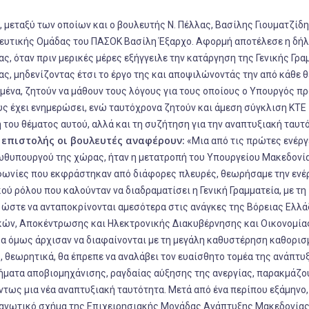
 μεταξύ των οποίων και ο βουλευτής Ν. Πέλλας, Βασίλης Γιουματζίδη
υλευτικής Ομάδας του ΠΑΣΟΚ Βασίλη Έξαρχο. Αφορμή αποτέλεσε η δή
, όταν πριν μερικές μέρες εξήγγειλε την κατάργηση της Γενικής Γρα
ς, μηδενίζοντας έτσι το έργο της και αποψιλώνοντάς την από κάθε 
μένα, ζητούν να μάθουν τους λόγους για τους οποίους ο Υπουργός 
ς έχει ενημερώσει, ενώ ταυτόχρονα ζητούν και άμεση σύγκλιση ΚΤΕ
του θέματος αυτού, αλλά και τη συζήτηση για την αναπτυξιακή ταυτ
ς επιστολής οι βουλευτές αναφέρουν:
«Μια από τις πρώτες ενέργ
ωθυπουργού της χώρας, ήταν η μετατροπή του Υπουργείου Μακεδονί
αφωνίες που εκφράστηκαν από διάφορες πλευρές, θεωρήσαμε την ενέ
ύ ρόλου που καλούνταν να διαδραματίσει η Γενική Γραμματεία, με τη
στε να ανταποκρίνονται αμεσότερα στις ανάγκες της Βόρειας Ελλά
κών, Αποκέντρωσης και Ηλεκτρονικής Διακυβέρνησης και Οικονομία
α όμως άρχισαν να διαφαίνονται με τη μεγάλη καθυστέρηση καθορισ
 θεωρητικά, θα έπρεπε να αναλάβει τον ευαίσθητο τομέα της ανάπτυ
λήματα αποβιομηχάνισης, ραγδαίας αύξησης της ανεργίας, παρακμάζ
ντως μια νέα αναπτυξιακή ταυτότητα. Μετά από ένα περίπου εξάμηνο,
ργανωτικό σχήμα της Επιχειρησιακής Μονάδας Ανάπτυξης Μακεδονίας