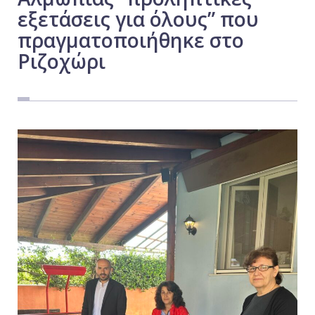
εξετάσεις για όλους” που
Εργασία
πραγματοποιήθηκε στο
Ελλάδα
Ριζοχώρι
Κόσμος
Τοπικά
Αγροτικά
Οικονομία
Πολιτική
Αθλητικά
Αστυνομικό Δελτίο