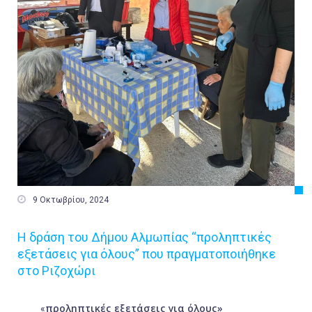

9 Οκτωβρίου, 2024
Η δράση του Δήμου Αλμωπίας “προληπτικές
εξετάσεις για όλους” που πραγματοποιήθηκε
στο Ριζοχώρι
προληπτικές εξετάσεις για όλους»
«