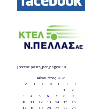
[recent posts_per_page=”10″]
Αύγουστος 2026
Δ
Τ
Τ
Π
Π
Σ
Κ
1
2
3
4
5
6
7
8
9
10
11
12
13
14
15
16
17
18
19
20
21
22
23