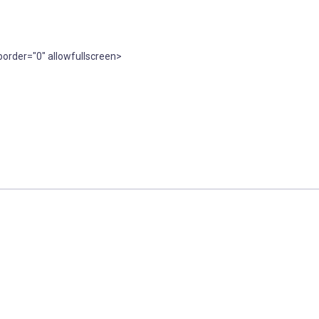
border="0" allowfullscreen>