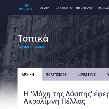
Αρχική
Πληροφορίες Νομού Πέλλας
Επικοιν
Τοπικά
Αρχική
/
Τοπικά
ΑΡΧΙΚΉ
ΠΟΛΙΤΙΣΜΌΣ
LIFESTYLE
Η ‘Μάχη της Λάσπης’ έφε
Ακρολίμνη Πέλλας