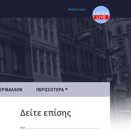
Αναζήτηση
Αρχική
Πολιτισμός
Lifestyle
Υγεία

ΕΡΙΒΆΛΛΟΝ
ΠΕΡΙΣΣΌΤΕΡΑ
Ταξίδια
Τεχνολογία
Δείτε
επίσης
Επιστήμη
Περιβάλλον