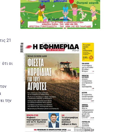
τις 21
 ότι οι
στον
α
ει την