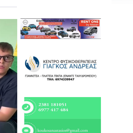
Εργασία
Ελλάδα
Κόσμος
Τοπικά
Αγροτικά
Οικονομία
Πολιτική
Αθλητικά
Αστυνομικό Δελτίο