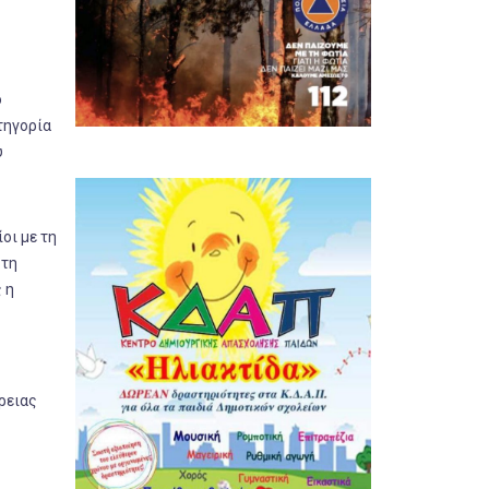
ο
τηγορία
υ
οι με τη
 τη
 η
ρειας