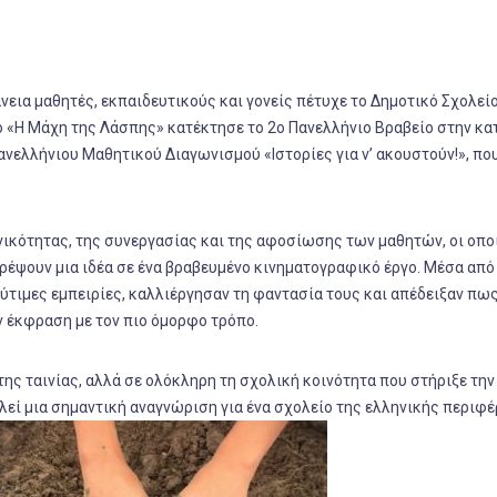
νεια μαθητές, εκπαιδευτικούς και γονείς πέτυχε το Δημοτικό Σχολεί
λο «Η Μάχη της Λάσπης» κατέκτησε το 2ο Πανελλήνιο Βραβείο στην κα
νελλήνιου Μαθητικού Διαγωνισμού «Ιστορίες για ν’ ακουστούν!», πο
γικότητας, της συνεργασίας και της αφοσίωσης των μαθητών, οι οποί
ρέψουν μια ιδέα σε ένα βραβευμένο κινηματογραφικό έργο. Μέσα από
ύτιμες εμπειρίες, καλλιέργησαν τη φαντασία τους και απέδειξαν πως
ν έκφραση με τον πιο όμορφο τρόπο.
ης ταινίας, αλλά σε ολόκληρη τη σχολική κοινότητα που στήριξε την
εί μια σημαντική αναγνώριση για ένα σχολείο της ελληνικής περιφέ