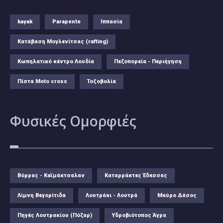
kayak
Parapente
Ιππασία
Κατάβαση Μογλενίτσας (rafting)
Κωπηλατικό κέντρο Λουδία
Πεζοπορεία - Περιήγηση
Πίστα Moto cross
Τοξοβολία
Φυσικές
Ομορφιές
Βόρρας - Καϊμάκτσαλαν
Καταρράκτες Έδεσσας
Λίμνη Βεγορίτιδα
Λουτράκι - Λουτρά
Μαύρο Δάσος
Πηγές Λουτρακίου (Πόζαρ)
Υδροβιότοπος Άγρα