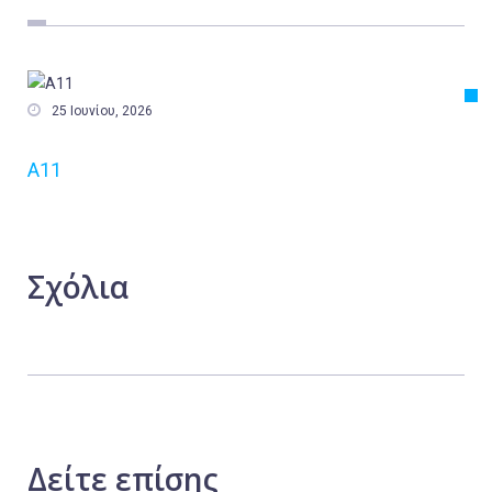
Εργασία
Ελλάδα
Κόσμος

25 Ιουνίου, 2026
Τοπικά
Α11
Αγροτικά
Οικονομία
Πολιτική
Σχόλια
Αθλητικά
Αστυνομικό Δελτίο
Δείτε
επίσης