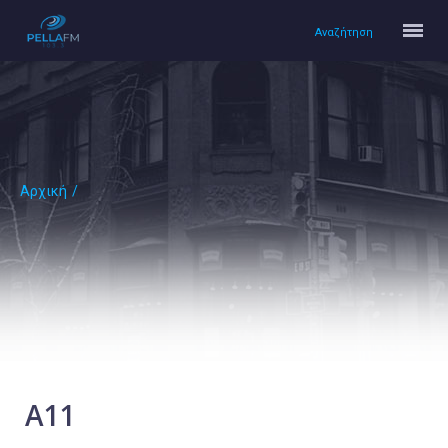
Αναζήτηση
Αρχική
/
Αρχική
Πολιτισμός
Lifestyle
Υγεία
Ταξίδια
Τεχνολογία
Επιστήμη
Α11
Περιβάλλον