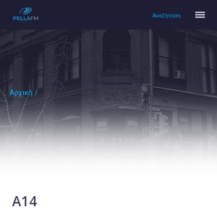
Αναζήτηση
Αρχική
/
Αρχική
Πολιτισμός
Lifestyle
Υγεία
Ταξίδια
Τεχνολογία
Επιστήμη
Α14
Περιβάλλον