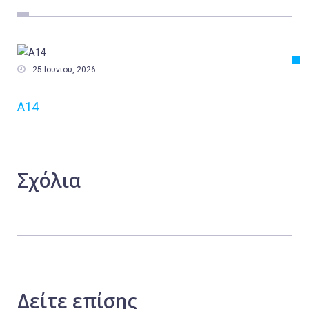
Εργασία
Ελλάδα
Κόσμος

25 Ιουνίου, 2026
Τοπικά
Α14
Αγροτικά
Οικονομία
Πολιτική
Σχόλια
Αθλητικά
Αστυνομικό Δελτίο
Δείτε
επίσης