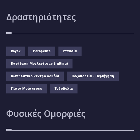
Δραστηριότητες
kayak
Parapente
Ιππασία
Κατάβαση Μογλενίτσας (rafting)
Κωπηλατικό κέντρο Λουδία
Πεζοπορεία - Περιήγηση
Πίστα Moto cross
Τοξοβολία
Φυσικές
Ομορφιές