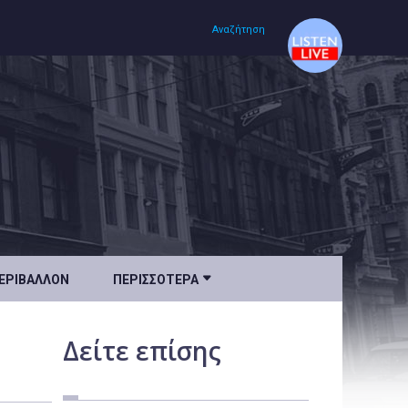
Αναζήτηση
Αρχική
Πολιτισμός
Lifestyle
Υγεία

ΕΡΙΒΆΛΛΟΝ
ΠΕΡΙΣΣΌΤΕΡΑ
Ταξίδια
Τεχνολογία
Δείτε
επίσης
Επιστήμη
Περιβάλλον