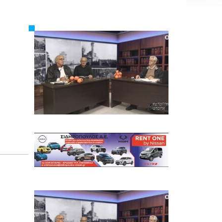
Εργασία
Ελλάδα
Κόσμος
Τοπικά
Αγροτικά
Οικονομία
Πολιτική
Αθλητικά
Αστυνομικό Δελτίο