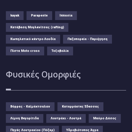
kayak
Parapente
Ιππασία
Κατάβαση Μογλενίτσας (rafting)
Κωπηλατικό κέντρο Λουδία
Πεζοπορεία - Περιήγηση
Πίστα Moto cross
Τοξοβολία
Φυσικές
Ομορφιές
Βόρρας - Καϊμάκτσαλαν
Καταρράκτες Έδεσσας
Λίμνη Βεγορίτιδα
Λουτράκι - Λουτρά
Μαύρο Δάσος
Πηγές Λουτρακίου (Πόζαρ)
Υδροβιότοπος Άγρα