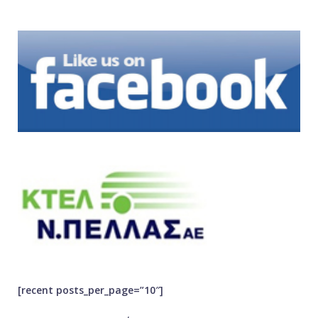
[recent posts_per_page=”10″]