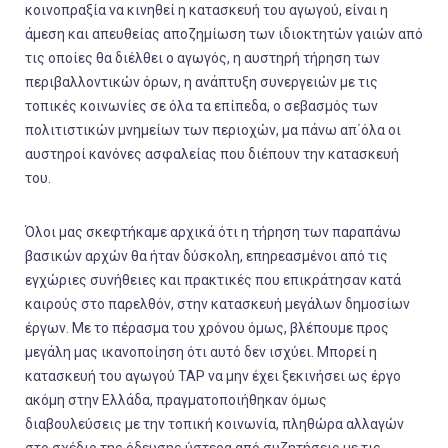
κοινοπραξία να κινηθεί η κατασκευή του αγωγού, είναι η
άμεση και απευθείας αποζημίωση των ιδιοκτητών γαιών από
τις οποίες θα διέλθει ο αγωγός, η αυστηρή τήρηση των
περιβαλλοντικών όρων, η ανάπτυξη συνεργειών με τις
τοπικές κοινωνίες σε όλα τα επίπεδα, ο σεβασμός των
πολιτιστικών μνημείων των περιοχών, μα πάνω απ΄όλα οι
αυστηροί κανόνες ασφαλείας που διέπουν την κατασκευή
του.
Όλοι μας σκεφτήκαμε αρχικά ότι η τήρηση των παραπάνω
βασικών αρχών θα ήταν δύσκολη, επηρεασμένοι από τις
εγχώριες συνήθειες και πρακτικές που επικράτησαν κατά
καιρούς στο παρελθόν, στην κατασκευή μεγάλων δημοσίων
έργων. Με το πέρασμα του χρόνου όμως, βλέπουμε προς
μεγάλη μας ικανοποίηση ότι αυτό δεν ισχύει. Μπορεί η
κατασκευή του αγωγού TAP να μην έχει ξεκινήσει ως έργο
ακόμη στην Ελλάδα, πραγματοποιήθηκαν όμως
διαβουλεύσεις με την τοπική κοινωνία, πληθώρα αλλαγών