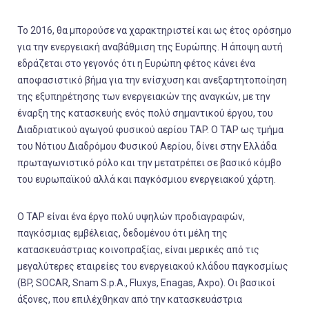
Το 2016, θα μπορούσε να χαρακτηριστεί και ως έτος ορόσημο
για την ενεργειακή αναβάθμιση της Ευρώπης. H άποψη αυτή
εδράζεται στο γεγονός ότι η Ευρώπη φέτος κάνει ένα
αποφασιστικό βήμα για την ενίσχυση και ανεξαρτητοποίηση
της εξυπηρέτησης των ενεργειακών της αναγκών, με την
έναρξη της κατασκευής ενός πολύ σημαντικού έργου, του
Διαδριατικού αγωγού φυσικού αερίου TAP. Ο TAP ως τμήμα
του Νότιου Διαδρόμου Φυσικού Αερίου, δίνει στην Ελλάδα
πρωταγωνιστικό ρόλο και την μετατρέπει σε βασικό κόμβο
του ευρωπαϊκού αλλά και παγκόσμιου ενεργειακού χάρτη.
Ο TAP είναι ένα έργο πολύ υψηλών προδιαγραφών,
παγκόσμιας εμβέλειας, δεδομένου ότι μέλη της
κατασκευάστριας κοινοπραξίας, είναι μερικές από τις
μεγαλύτερες εταιρείες του ενεργειακού κλάδου παγκοσμίως
(BP, SOCAR, Snam S.p.A., Fluxys, Enagas, Axpo). Οι βασικοί
άξονες, που επιλέχθηκαν από την κατασκευάστρια