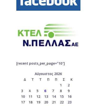
[recent posts_per_page=”10″]
Αύγουστος 2026
Δ
Τ
Τ
Π
Π
Σ
Κ
1
2
3
4
5
6
7
8
9
10
11
12
13
14
15
16
17
18
19
20
21
22
23