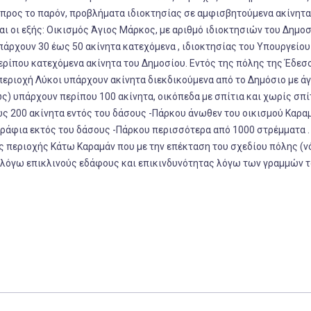
ρος το παρόν, προβλήματα ιδιοκτησίας σε αμφισβητούμενα ακίνητα
ι οι εξής: Οικισμός Άγιος Μάρκος, με αριθμό ιδιοκτησιών του Δημο
πάρχουν 30 έως 50 ακίνητα κατεχόμενα , ιδιοκτησίας του Υπουργείου
ερίπου κατεχόμενα ακίνητα του Δημοσίου. Εντός της πόλης της Έδεσ
περιοχή Λύκοι υπάρχουν ακίνητα διεκδικούμενα από το Δημόσιο με 
ς) υπάρχουν περίπου 100 ακίνητα, οικόπεδα με σπίτια και χωρίς σπί
ς 200 ακίνητα εντός του δάσους -Πάρκου άνωθεν του οικισμού Καρα
ράφια εκτός του δάσους -Πάρκου περισσότερα από 1000 στρέμματα .
ς περιοχής Κάτω Καραμάν που με την επέκταση του σχεδίου πόλης (ν
 λόγω επικλινούς εδάφους και επικινδυνότητας λόγω των γραμμών τ