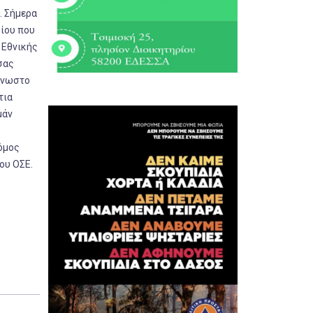
. Σήμερα
σίου που
 Εθνικής
σας
άγνωστο
τια
μάν
όμος
ου ΟΣΕ.