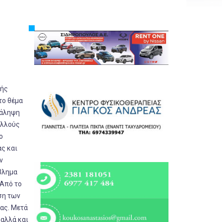
Εργασία
Ελλάδα
Κόσμος
Τοπικά
Αγροτικά
κής
Οικονομία
το θέμα
Πολιτική
νάληψη
ολλούς
Αθλητικά
ο
Αστυνομικό Δελτίο
ς και
ν
βλημα
 Από το
ση των
ας. Μετά
 αλλά και