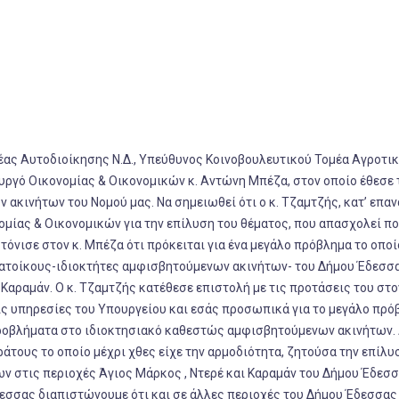
τέας Αυτοδιοίκησης Ν.Δ., Υπεύθυνος Κοινοβουλευτικού Τομέα Αγροτι
ργό Οικονομίας & Οικονομικών κ. Αντώνη Μπέζα, στον οποίο έθεσε 
ακινήτων του Νομού μας. Να σημειωθεί ότι ο κ. Τζαμτζής, κατ’ επα
ομίας & Οικονομικών για την επίλυση του θέματος, που απασχολεί π
όνισε στον κ. Μπέζα ότι πρόκειται για ένα μεγάλο πρόβλημα το οποί
κατοίκους-ιδιοκτήτες αμφισβητούμενων ακινήτων- του Δήμου Έδεσσα
Καραμάν. Ο κ. Τζαμτζής κατέθεσε επιστολή με τις προτάσεις του στο
ις υπηρεσίες του Υπουργείου και εσάς προσωπικά για το μεγάλο πρό
προβλήματα στο ιδιοκτησιακό καθεστώς αμφισβητούμενων ακινήτων.
ράτους το οποίο μέχρι χθες είχε την αρμοδιότητα, ζητούσα την επίλυ
ν στις περιοχές Άγιος Μάρκος , Ντερέ και Καραμάν του Δήμου Έδεσσ
εσσας διαπιστώνουμε ότι και σε άλλες περιοχές του Δήμου Έδεσσας