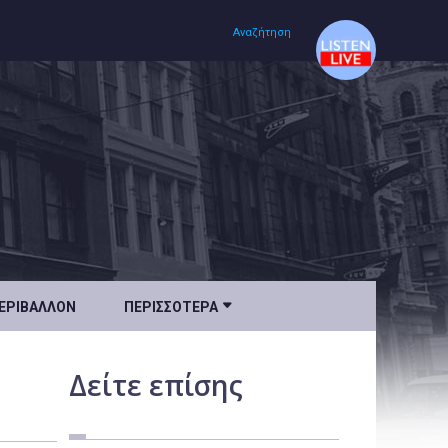
Αναζήτηση
Αρχική
Πολιτισμός
Lifestyle
Υγεία

ΕΡΙΒΆΛΛΟΝ
ΠΕΡΙΣΣΌΤΕΡΑ
Ταξίδια
Τεχνολογία
Δείτε
επίσης
Επιστήμη
Περιβάλλον