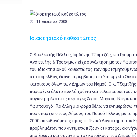

11 Απριλίου, 2008
Ιδιοκτησιακό καθεστώτος
Ο Βουλευτής Πέλλας, Ιορδάνης Τζαμτζής, και Γραμμα
Ανάπτυξης & Τροφίμων είχε συνάντηση με τον Υφυπου
του ιδιοκτησιακού καθεστώτος των αμφισβητούμενων 
στο παρελθόν, έκανε παρέμβαση στο Υπουργείο Οικον
κατοίκους όλων των Δήμων του Νομού. Ο κ. Τζαμτζής τ
παραμένει άλυτο πολλά χρόνια και ταλαιπωρεί τους 
συγκεκριμένα στις περιοχές Άγιος Μάρκος, Ντερέ και 
Υφυπουργό . Για άλλη μία φορά θέλω να ενημερώσω τ
που υπάρχει στους Δήμους του Νομού Πέλλας με τα 
2000 απευθυνόμενος προς το Γενικό Λογιστήριο του Κ
προβλημάτων που αντιμετωπίζουν οι κάτοχοι ακινήτω
από έρευνα και συνάντηση με κατοίκους του Δήμου Έδ