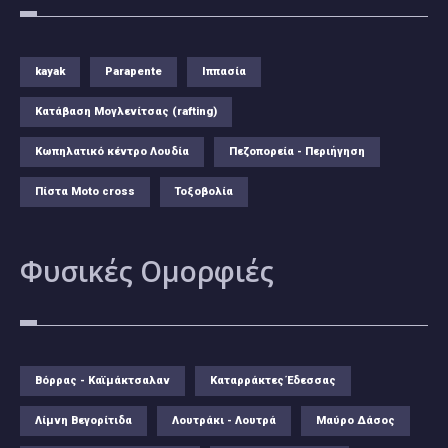
kayak
Parapente
Ιππασία
Κατάβαση Μογλενίτσας (rafting)
Κωπηλατικό κέντρο Λουδία
Πεζοπορεία - Περιήγηση
Πίστα Moto cross
Τοξοβολία
Φυσικές
Ομορφιές
Βόρρας - Καϊμάκτσαλαν
Καταρράκτες Έδεσσας
Λίμνη Βεγορίτιδα
Λουτράκι - Λουτρά
Μαύρο Δάσος