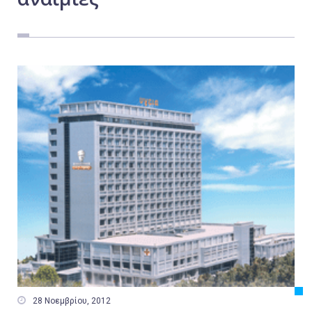
Εργασία
Ελλάδα
Κόσμος
Τοπικά
Αγροτικά
Οικονομία
Πολιτική
Αθλητικά
Αστυνομικό Δελτίο

28 Νοεμβρίου, 2012