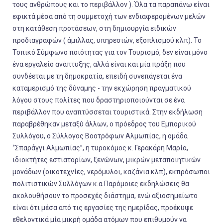
τους ανθρώπους και το περιβάλλον ). Όλα τα παραπάνω είναι
εφικτά μέσα από τη συμμετοχή των ενδιαφερομένων μελών
στη κατάθεση προτάσεων, στη δημιουργία ειδικών
προδιαγραφών ( άμιλλας, υπηρεσιών, εξοπλισμού κλπ). Το
Τοπικό Σύμφωνο ποιότητας για τον Τουρισμό, δεν είναι μόνο
ένα εργαλείο ανάπτυξης, αλλά είναι και μία πράξη που
συνδέεται με τη δημοκρατία, επειδή συνεπάγεται ένα
καταμερισμό της δύναμης - την εκχώρηση πραγματικού
λόγου στους πολίτες που δραστηριοποιούνται σε ένα
περιβάλλον που αναπτύσσεται τουριστικά. Στην εκδήλωση
παραβρέθηκαν μεταξύ άλλων, ο πρόεδρος του Εμπορικού
Συλλόγου, ο Σύλλογος Βοοτρόφων Αλμωπίας, η ομάδα
‘’Σπαράγγι Αλμωπίας’’, η τυροκόμος κ. Γερακάρη Μαρία,
ιδιοκτήτες εστιατορίων, ξενώνων, μικρών μεταποιητικών
μονάδων (οικοτεχνίες, νερόμυλοι, καζάνια κλπ), εκπρόσωποι
πολιτιστικών Συλλόγων κ.α Παρόμοιες εκδηλώσεις θα
ακολουθήσουν το προσεχές διάστημα, ενώ αξιοσημείωτο
είναι ότι μέσα από τις εργασίες της ημερίδας, προέκυψε
εθελοντικά μία μικρή ομάδα ατόμων που επιθυμούν να