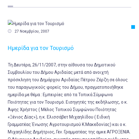
Εργασία
Ελλάδα
Κόσμος

27 Νοεμβρίου, 2007
Τοπικά
Ημερίδα για τον Τουρισμό
Αγροτικά
Οικονομία
Τη Δευτέρα, 26/11/2007, στην αίθουσα του Δημοτικού
Πολιτική
Συμβουλίου του Δήμου Αριδαίας μετά από ανοιχτή
πρόσκληση του Δημάρχου Αριδαίας Πέτρου Ζέρζη σε όλους
Αθλητικά
του παραγωγικούς φορείς του Δήμου, πραγματοποιήθηκε
Αστυνομικό Δελτίο
ημερίδα με θέμα :
Εμπειρίες από τα Τοπικά Σύμφωνα
Ποιότητας για τον Τουρισμό
. Εισηγητές της εκδήλωσης, ο κ.
Άψης Χρήστος ( Μέλος Τοπικού Συμφώνου Ποιότητας
«Ξένιος Δίας»), η κ. Ελισσάβετ Μιχαηλίδου ( Ειδική
Γραμματέας Ένωσης Αγροτουρισμού Κ.Μακεδονίας) και ο κ.
Μιχαηλίδης Δημήτριος, Γεν. Γραμματέας της αμκε ΑΓΡΟΞΕΝΙΑ.