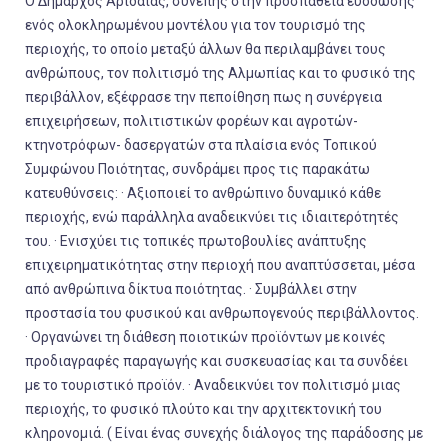
Ο Δήμαρχος Αριδαίας, συνεπής στην προσπάθεια ευόδωσης
ενός ολοκληρωμένου μοντέλου για τον τουρισμό της
περιοχής, το οποίο μεταξύ άλλων θα περιλαμβάνει τους
ανθρώπους, τον πολιτισμό της Αλμωπίας και το φυσικό της
περιβάλλον, εξέφρασε την πεποίθηση πως η συνέργεια
επιχειρήσεων, πολιτιστικών φορέων και αγροτών-
κτηνοτρόφων- δασεργατών στα πλαίσια ενός Τοπικού
Συμφώνου Ποιότητας, συνδράμει προς τις παρακάτω
κατευθύνσεις: · Αξιοποιεί το ανθρώπινο δυναμικό κάθε
περιοχής, ενώ παράλληλα αναδεικνύει τις ιδιαιτερότητές
του. · Ενισχύει τις τοπικές πρωτοβουλίες ανάπτυξης
επιχειρηματικότητας στην περιοχή που αναπτύσσεται, μέσα
από ανθρώπινα δίκτυα ποιότητας. · Συμβάλλει στην
προστασία του φυσικού και ανθρωπογενούς περιβάλλοντος.
· Οργανώνει τη διάθεση ποιοτικών προϊόντων με κοινές
προδιαγραφές παραγωγής και συσκευασίας και τα συνδέει
με το τουριστικό προϊόν. · Αναδεικνύει τον πολιτισμό μιας
περιοχής, το φυσικό πλούτο και την αρχιτεκτονική του
κληρονομιά. ( Είναι ένας συνεχής διάλογος της παράδοσης με