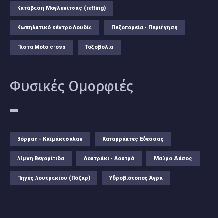
Κατάβαση Μογλενίτσας (rafting)
Κωπηλατικό κέντρο Λουδία
Πεζοπορεία - Περιήγηση
Πίστα Moto cross
Τοξοβολία
Φυσικές
Ομορφιές
Βόρρας - Καϊμάκτσαλαν
Καταρράκτες Έδεσσας
Λίμνη Βεγορίτιδα
Λουτράκι - Λουτρά
Μαύρο Δάσος
Πηγές Λουτρακίου (Πόζαρ)
Υδροβιότοπος Άγρα