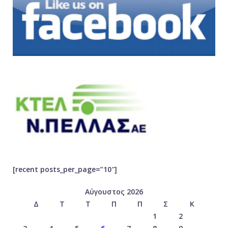
[recent posts_per_page=”10″]
Αύγουστος 2026
Δ
Τ
Τ
Π
Π
Σ
Κ
1
2