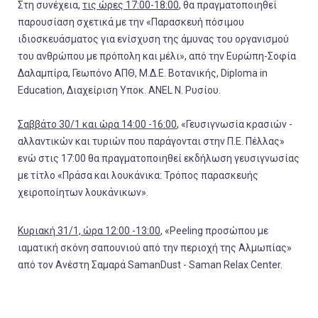
Στη συνέχεια,
τις ώρες 17:00-18:00
, θα πραγματοποιηθεί
παρουσίαση σχετικά με την «Παρασκευή πόσιμου
ιδιοσκευάσματος για ενίσχυση της άμυνας του οργανισμού
του ανθρώπου με πρόπολη και μέλι», από την Ευρώπη-Σοφία
Δαλαμπίρα, Γεωπόνο ΑΠΘ, Μ.Δ.Ε. Βοτανικής, Diploma in
Education, Διαχείριση Yποκ. ANEL Ν. Ρυσίου.
Σαββάτο 30/1 και ώρα 14:00 -16:00
, «Γευσιγνωσία κρασιών -
αλλαντικών και τυριών που παράγονται στην Π.Ε. Πέλλας»
ενώ στις 17:00 θα πραγματοποιηθεί εκδήλωση γευσιγνωσίας
με τίτλο «Πράσα και λουκάνικα: Τρόπος παρασκευής
χειροποίητων λουκάνικων».
Κυριακή 31/1, ώρα 12:00 -13:00
, «Peeling προσώπου με
ιαματική σκόνη σαπουνιού από την περιοχή της Αλμωπίας»
από τον Ανέστη Σαμαρά SamanDust - Saman Relax Center.