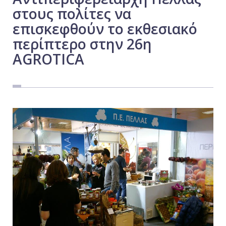
στους πολίτες να
Εργασία
επισκεφθούν το εκθεσιακό
Ελλάδα
περίπτερο στην 26η
Κόσμος
AGROTICA
Τοπικά
Αγροτικά
Οικονομία
Πολιτική
Αθλητικά
Αστυνομικό Δελτίο