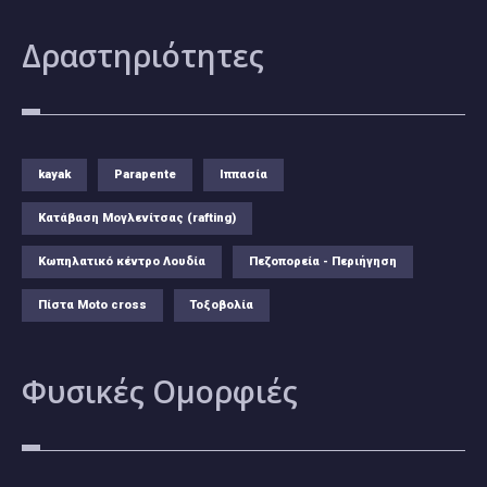
Δραστηριότητες
kayak
Parapente
Ιππασία
Κατάβαση Μογλενίτσας (rafting)
Κωπηλατικό κέντρο Λουδία
Πεζοπορεία - Περιήγηση
Πίστα Moto cross
Τοξοβολία
Φυσικές
Ομορφιές