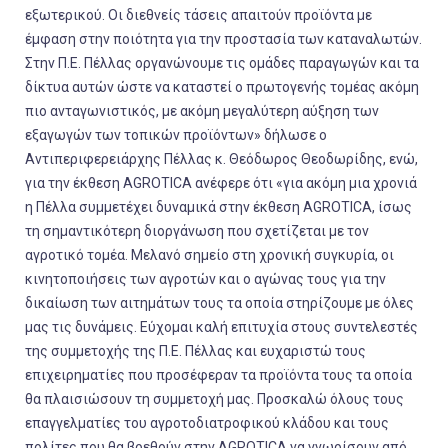
εξωτερικού. Οι διεθνείς τάσεις απαιτούν προϊόντα με
έμφαση στην ποιότητα για την προστασία των καταναλωτών.
Στην Π.Ε. Πέλλας οργανώνουμε τις ομάδες παραγωγών και τα
δίκτυα αυτών ώστε να καταστεί ο πρωτογενής τομέας ακόμη
πιο ανταγωνιστικός, με ακόμη μεγαλύτερη αύξηση των
εξαγωγών των τοπικών προϊόντων» δήλωσε ο
Αντιπεριφερειάρχης Πέλλας κ. Θεόδωρος Θεοδωρίδης, ενώ,
για την έκθεση AGROTICA ανέφερε ότι «για ακόμη μια χρονιά
η Πέλλα συμμετέχει δυναμικά στην έκθεση AGROTICA, ίσως
τη σημαντικότερη διοργάνωση που σχετίζεται με τον
αγροτικό τομέα. Μελανό σημείο στη χρονική συγκυρία, οι
κινητοποιήσεις των αγροτών και ο αγώνας τους για την
δικαίωση των αιτημάτων τους τα οποία στηρίζουμε με όλες
μας τις δυνάμεις. Εύχομαι καλή επιτυχία στους συντελεστές
της συμμετοχής της Π.Ε. Πέλλας και ευχαριστώ τους
επιχειρηματίες που προσέφεραν τα προϊόντα τους τα οποία
θα πλαισιώσουν τη συμμετοχή μας. Προσκαλώ όλους τους
επαγγελματίες του αγροτοδιατροφικού κλάδου και τους
πολίτες που θα βρεθούν στην AGROTICA να γνωρίσουν από