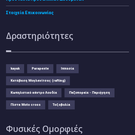
Στοιχεία Επικοινωνίας
Δραστηριότητες
kayak
Parapente
Ιππασία
Κατάβαση Μογλενίτσας (rafting)
Κωπηλατικό κέντρο Λουδία
Πεζοπορεία - Περιήγηση
Πίστα Moto cross
Τοξοβολία
Φυσικές
Ομορφιές