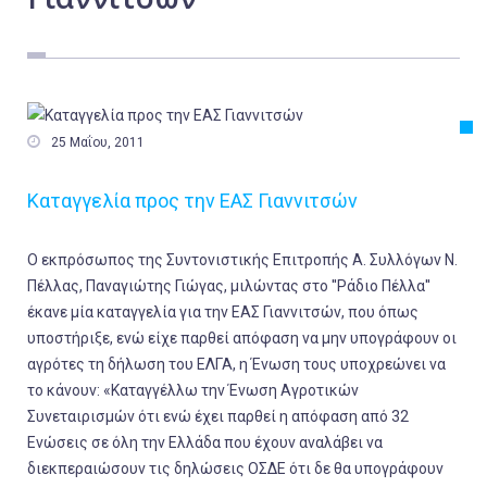
Εργασία
Ελλάδα
Κόσμος
Τοπικά

25 Μαΐου, 2011
Αγροτικά
Καταγγελία προς την ΕΑΣ Γιαννιτσών
Οικονομία
Πολιτική
Ο εκπρόσωπος της Συντονιστικής Επιτροπής Α. Συλλόγων Ν.
Αθλητικά
Πέλλας, Παναγιώτης Γιώγας, μιλώντας στο ''Ράδιο Πέλλα''
έκανε μία καταγγελία για την ΕΑΣ Γιαννιτσών, που όπως
Αστυνομικό Δελτίο
υποστήριξε, ενώ είχε παρθεί απόφαση να μην υπογράφουν οι
αγρότες τη δήλωση του ΕΛΓΑ, η Ένωση τους υποχρεώνει να
το κάνουν: «Καταγγέλλω την Ένωση Αγροτικών
Συνεταιρισμών ότι ενώ έχει παρθεί η απόφαση από 32
Ενώσεις σε όλη την Ελλάδα που έχουν αναλάβει να
διεκπεραιώσουν τις δηλώσεις ΟΣΔΕ ότι δε θα υπογράφουν