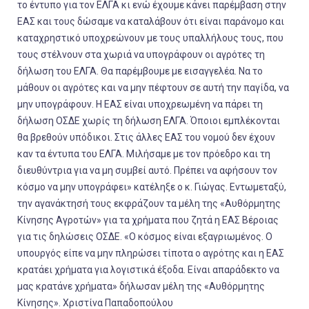
το έντυπο για τον ΕΛΓΑ κι ενώ έχουμε κάνει παρέμβαση στην
ΕΑΣ και τους δώσαμε να καταλάβουν ότι είναι παράνομο και
καταχρηστικό υποχρεώνουν με τους υπαλλήλους τους, που
τους στέλνουν στα χωριά να υπογράφουν οι αγρότες τη
δήλωση του ΕΛΓΑ. Θα παρέμβουμε με εισαγγελέα. Να το
μάθουν οι αγρότες και να μην πέφτουν σε αυτή την παγίδα, να
μην υπογράφουν. Η ΕΑΣ είναι υποχρεωμένη να πάρει τη
δήλωση ΟΣΔΕ χωρίς τη δήλωση ΕΛΓΑ. Όποιοι εμπλέκονται
θα βρεθούν υπόδικοι. Στις άλλες ΕΑΣ του νομού δεν έχουν
καν τα έντυπα του ΕΛΓΑ. Μιλήσαμε με τον πρόεδρο και τη
διευθύντρια για να μη συμβεί αυτό. Πρέπει να αφήσουν τον
κόσμο να μην υπογράφει» κατέληξε ο κ. Γιώγας. Εντωμεταξύ,
την αγανάκτησή τους εκφράζουν τα μέλη της «Αυθόρμητης
Κίνησης Αγροτών» για τα χρήματα που ζητά η ΕΑΣ Βέροιας
για τις δηλώσεις ΟΣΔΕ. «Ο κόσμος είναι εξαγριωμένος. Ο
υπουργός είπε να μην πληρώσει τίποτα ο αγρότης και η ΕΑΣ
κρατάει χρήματα για λογιστικά έξοδα. Είναι απαράδεκτο να
μας κρατάνε χρήματα» δήλωσαν μέλη της «Αυθόρμητης
Κίνησης». Χριστίνα Παπαδοπούλου