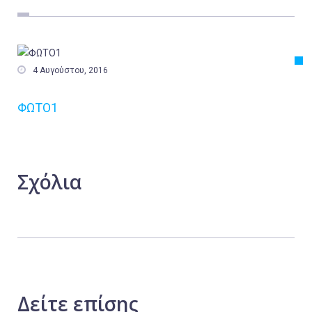
Εργασία
Ελλάδα
Κόσμος

4 Αυγούστου, 2016
Τοπικά
ΦΩΤΟ1
Αγροτικά
Οικονομία
Πολιτική
Σχόλια
Αθλητικά
Αστυνομικό Δελτίο
Δείτε
επίσης