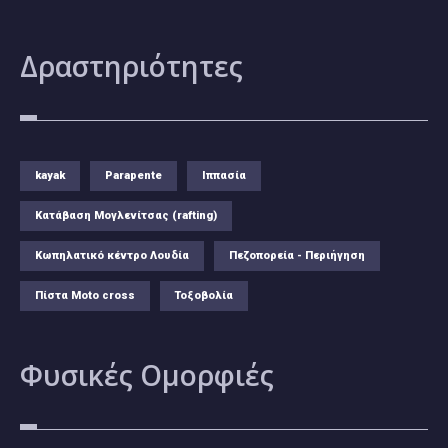
Δραστηριότητες
kayak
Parapente
Ιππασία
Κατάβαση Μογλενίτσας (rafting)
Κωπηλατικό κέντρο Λουδία
Πεζοπορεία - Περιήγηση
Πίστα Moto cross
Τοξοβολία
Φυσικές
Ομορφιές