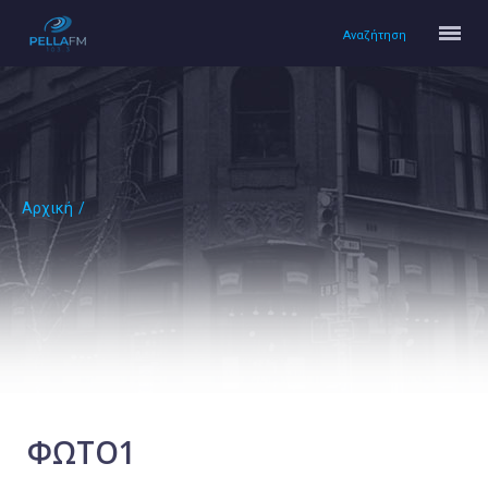
Αναζήτηση
Αρχική
/
Αρχική
Πολιτισμός
Lifestyle
Υγεία
Ταξίδια
Τεχνολογία
Επιστήμη
ΦΩΤΟ1
Περιβάλλον