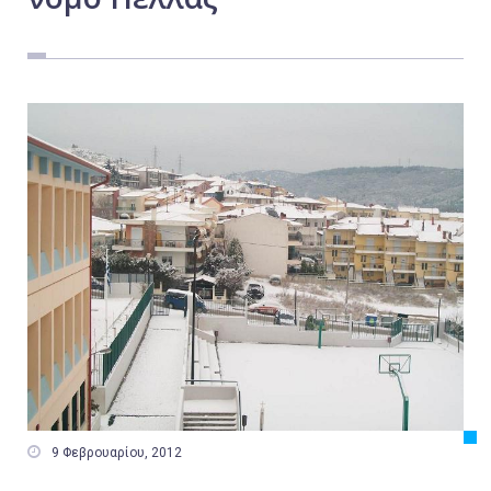
Εργασία
Ελλάδα
Κόσμος
Τοπικά
Αγροτικά
Οικονομία
Πολιτική
Αθλητικά
Αστυνομικό Δελτίο

9 Φεβρουαρίου, 2012