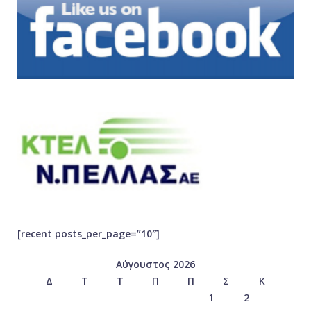
[recent posts_per_page=”10″]
Αύγουστος 2026
Δ
Τ
Τ
Π
Π
Σ
Κ
1
2