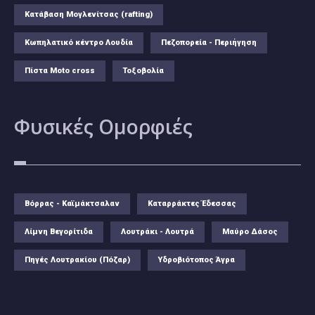
Κατάβαση Μογλενίτσας (rafting)
Κωπηλατικό κέντρο Λουδία
Πεζοπορεία - Περιήγηση
Πίστα Moto cross
Τοξοβολία
Φυσικές
Ομορφιές
Βόρρας - Καϊμάκτσαλαν
Καταρράκτες Έδεσσας
Λίμνη Βεγορίτιδα
Λουτράκι - Λουτρά
Μαύρο Δάσος
Πηγές Λουτρακίου (Πόζαρ)
Υδροβιότοπος Άγρα