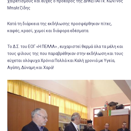
χαιρετισμούς και ευχές ο πρόεδρος της ΔΗΚΕΠΑΠ κ. Κων/νος
Μπαλτζίδης
Κατά τη διάρκεια της εκδήλωσης προσφέρθηκαν πίτες,
καφές, κρασί, χυμοί και διάφορα εδέσματα.
Το Δ.Σ. του ΕΟΓ «Η ΠΕΛΛΑ» , ευχαριστεί θερμά όλα τα μέλη και
τους φίλους της που παραβρέθηκαν στην εκδήλωση και τους
εύχεται ολόψυχα Χρόνια Πολλά και Καλή χρονιά με Υγεία,
Αγάπη, Δύναμη και Χαρά!