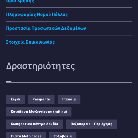
Όροι Χρήσης
Πληροφορίες Νομού Πέλλας
Προστασία Προσωπικών Δεδομένων
Στοιχεία Επικοινωνίας
Δραστηριότητες
kayak
Parapente
Ιππασία
Κατάβαση Μογλενίτσας (rafting)
Κωπηλατικό κέντρο Λουδία
Πεζοπορεία - Περιήγηση
Πίστα Moto cross
Τοξοβολία