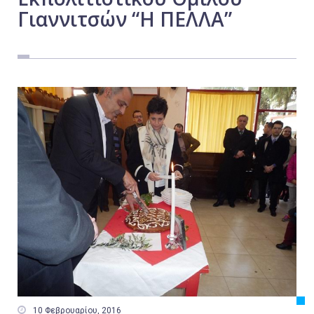
Γιαννιτσών “Η ΠΕΛΛΑ”
Εργασία
Ελλάδα
Κόσμος
Τοπικά
Αγροτικά
Οικονομία
Πολιτική
Αθλητικά
Αστυνομικό Δελτίο

10 Φεβρουαρίου, 2016