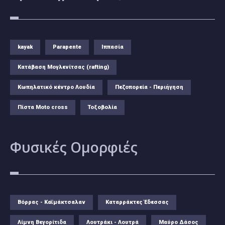
kayak
Parapente
Ιππασία
Κατάβαση Μογλενίτσας (rafting)
Κωπηλατικό κέντρο Λουδία
Πεζοπορεία - Περιήγηση
Πίστα Moto cross
Τοξοβολία
Φυσικές
Ομορφιές
Βόρρας - Καϊμάκτσαλαν
Καταρράκτες Έδεσσας
Λίμνη Βεγορίτιδα
Λουτράκι - Λουτρά
Μαύρο Δάσος