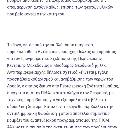
κορμών από λεύκες. Ο καθαρισμός αφορά κυρίως την
απομάκρυνση αυτών καθώς, επίσης, των φερτών υλικών
που βρίσκονται στην κοίτη του.
Το έργο, εκτός από την επιβλέπουσα υπηρεσία,
παρακολουθεί ο Αντιπεριφερειάρχης Πέλλας και αρμόδιος
για τον Προγραμματικό Σχεδιασμό της Περιφέρειας
Κεντρικής Μακεδονίας κ. Θεόδωρος Θεοδωρίδης. Ο κ.
Αντιπεριφερειάρχης δήλωσε σχετικά: «Γίνεται μεγάλη
προσπάθεια καθαρισμού και αναβάθμισης των νερών του
Λουδία, ο οποίος ξεκινά από Περιφερειακή Ενότητα Ημαθίας,
διέρχεται από την Πέλλα και καταλήγει στον Θερμαϊκό, με
τεχνικές παρεμβάσεις για να εξασφαλιστεί η βέλτιστη
υδραυλική διατομή. Επιπλέον, το έργο θα συμβάλλει στην
αντιπλημμυρική θωράκιση η οποία αποτελεί σημαντικό
κομμάτι του αναπτυξιακού προγραμματισμού της Π.Κ.Μ.
Άλλωστε, η σημασία της αντιμετώπισης των προβλημάτων –