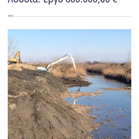
Εργασία
Ελλάδα
Κόσμος
Τοπικά
Αγροτικά
Οικονομία
Πολιτική
Αθλητικά
Αστυνομικό Δελτίο