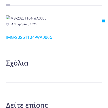
Εργασία
Ελλάδα
Κόσμος

4 Νοεμβρίου, 2025
Τοπικά
IMG-20251104-WA0065
Αγροτικά
Οικονομία
Πολιτική
Σχόλια
Αθλητικά
Αστυνομικό Δελτίο
Δείτε
επίσης