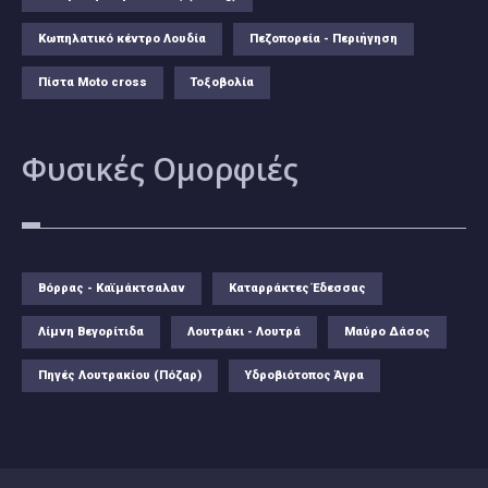
Κωπηλατικό κέντρο Λουδία
Πεζοπορεία - Περιήγηση
Πίστα Moto cross
Τοξοβολία
Φυσικές
Ομορφιές
Βόρρας - Καϊμάκτσαλαν
Καταρράκτες Έδεσσας
Λίμνη Βεγορίτιδα
Λουτράκι - Λουτρά
Μαύρο Δάσος
Πηγές Λουτρακίου (Πόζαρ)
Υδροβιότοπος Άγρα