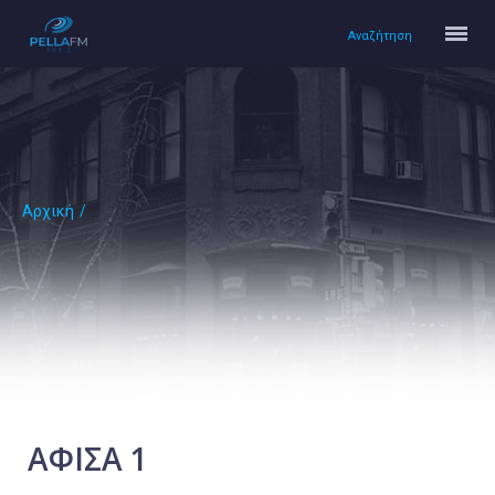
Αναζήτηση
Αρχική
/
Αρχική
Πολιτισμός
Lifestyle
Υγεία
Ταξίδια
Τεχνολογία
Επιστήμη
ΑΦΙΣΑ 1
Περιβάλλον