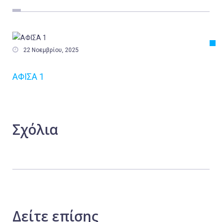
Εργασία
Ελλάδα
Κόσμος

22 Νοεμβρίου, 2025
Τοπικά
ΑΦΙΣΑ 1
Αγροτικά
Οικονομία
Πολιτική
Σχόλια
Αθλητικά
Αστυνομικό Δελτίο
Δείτε
επίσης