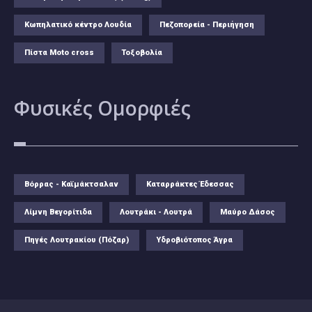
Κωπηλατικό κέντρο Λουδία
Πεζοπορεία - Περιήγηση
Πίστα Moto cross
Τοξοβολία
Φυσικές
Ομορφιές
Βόρρας - Καϊμάκτσαλαν
Καταρράκτες Έδεσσας
Λίμνη Βεγορίτιδα
Λουτράκι - Λουτρά
Μαύρο Δάσος
Πηγές Λουτρακίου (Πόζαρ)
Υδροβιότοπος Άγρα