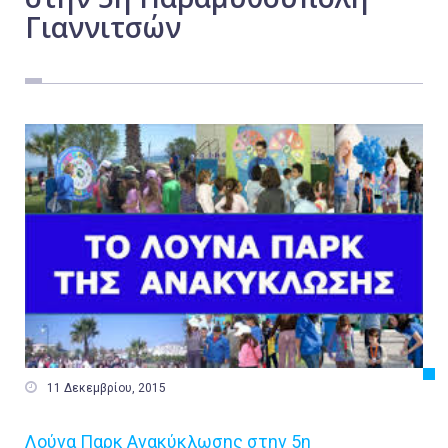
Γιαννιτσών
Εργασία
Ελλάδα
Κόσμος
Τοπικά
Αγροτικά
Οικονομία
Πολιτική
Αθλητικά
Αστυνομικό Δελτίο

11 Δεκεμβρίου, 2015
Λούνα Παρκ Ανακύκλωσης στην 5η