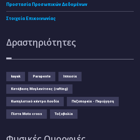
Προστασία Προσωπικών Δεδομένων
Στοιχεία Επικοινωνίας
Δραστηριότητες
kayak
Parapente
Ιππασία
Κατάβαση Μογλενίτσας (rafting)
Κωπηλατικό κέντρο Λουδία
Πεζοπορεία - Περιήγηση
Πίστα Moto cross
Τοξοβολία
Φυσικές
Ομορφιές