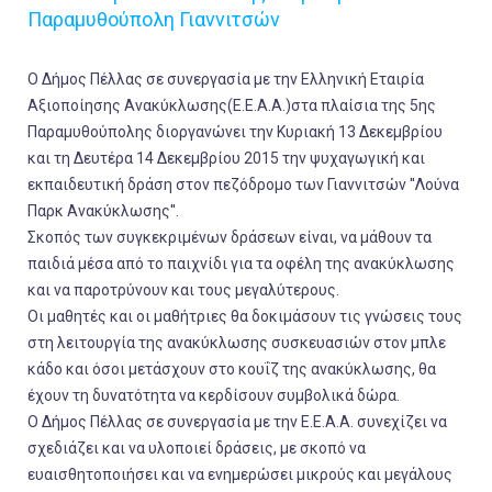
Παραμυθούπολη Γιαννιτσών
Ο Δήμος Πέλλας σε συνεργασία με την Ελληνική Εταιρία
Αξιοποίησης Ανακύκλωσης(Ε.Ε.Α.Α.)στα πλαίσια της 5ης
Παραμυθούπολης διοργανώνει την Κυριακή 13 Δεκεμβρίου
και τη Δευτέρα 14 Δεκεμβρίου 2015 την ψυχαγωγική και
εκπαιδευτική δράση στον πεζόδρομο των Γιαννιτσών ''Λούνα
Παρκ Ανακύκλωσης''.
Σκοπός των συγκεκριμένων δράσεων είναι, να μάθουν τα
παιδιά μέσα από το παιχνίδι για τα οφέλη της ανακύκλωσης
και να παροτρύνουν και τους μεγαλύτερους.
Οι μαθητές και οι μαθήτριες θα δοκιμάσουν τις γνώσεις τους
στη λειτουργία της ανακύκλωσης συσκευασιών στον μπλε
κάδο και όσοι μετάσχουν στο κουΐζ της ανακύκλωσης, θα
έχουν τη δυνατότητα να κερδίσουν συμβολικά δώρα.
Ο Δήμος Πέλλας σε συνεργασία με την Ε.Ε.Α.Α. συνεχίζει να
σχεδιάζει και να υλοποιεί δράσεις, με σκοπό να
ευαισθητοποιήσει και να ενημερώσει μικρούς και μεγάλους