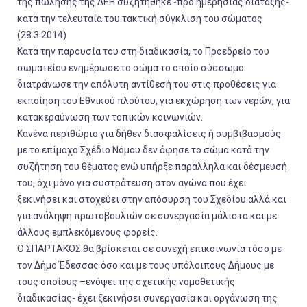
της πώλησης της ΔΕΗ συζητήθηκε -προ ημερήσιας διάταξης-
κατά την τελευταία του τακτική σύγκλιση του σώματος
(28.3.2014)
Κατά την παρουσία του στη διαδικασία, το Προεδρείο του
σωματείου ενημέρωσε το σώμα το οποίο σύσσωμο
διατράνωσε την απόλυτη αντίθεσή του στις προθέσεις για
εκποίηση του Εθνικού πλούτου, για εκχώρηση των νερών, για
κατακεραύνωση των τοπικών κοινωνιών.
Κανένα περιθώριο για δήθεν διασφαλίσεις ή συμβιβασμούς
με το επίμαχο Σχέδιο Νόμου δεν άφησε το σώμα κατά την
συζήτηση του θέματος ενώ υπήρξε παράλληλα και δέσμευσή
του, όχι μόνο για συστράτευση στον αγώνα που έχει
ξεκινήσει και στοχεύει στην απόσυρση του Σχεδίου αλλά και
για ανάληψη πρωτοβουλιών σε συνεργασία μάλιστα και με
άλλους εμπλεκόμενους φορείς.
Ο ΣΠΑΡΤΑΚΟΣ θα βρίσκεται σε συνεχή επικοινωνία τόσο με
τον Δήμο Έδεσσας όσο και με τους υπόλοιπους Δήμους με
τους οποίους –ενόψει της σχετικής νομοθετικής
διαδικασίας- έχει ξεκινήσει συνεργασία και οργάνωση της