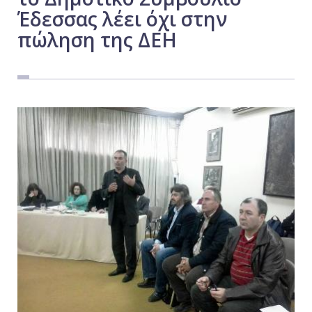
Έδεσσας λέει όχι στην
Εργασία
πώληση της ΔΕΗ
Ελλάδα
Κόσμος
Τοπικά
Αγροτικά
Οικονομία
Πολιτική
Αθλητικά
Αστυνομικό Δελτίο