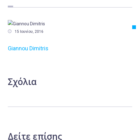
Εργασία
Ελλάδα
Κόσμος

15 Ιουνίου, 2016
Τοπικά
Giannou Dimitris
Αγροτικά
Οικονομία
Πολιτική
Σχόλια
Αθλητικά
Αστυνομικό Δελτίο
Δείτε
επίσης