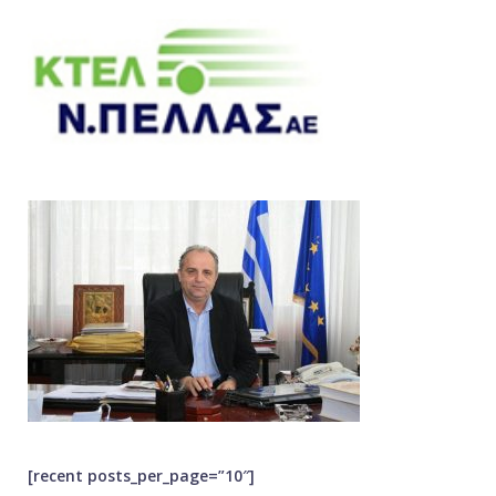
[recent posts_per_page=”10″]