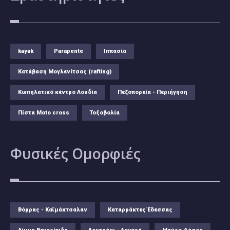
kayak
Parapente
Ιππασία
Κατάβαση Μογλενίτσας (rafting)
Κωπηλατικό κέντρο Λουδία
Πεζοπορεία - Περιήγηση
Πίστα Moto cross
Τοξοβολία
Φυσικές
Ομορφιές
Βόρρας - Καϊμάκτσαλαν
Καταρράκτες Έδεσσας