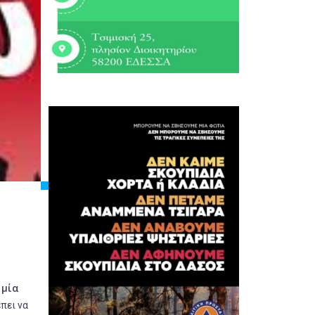
 μία
πει να