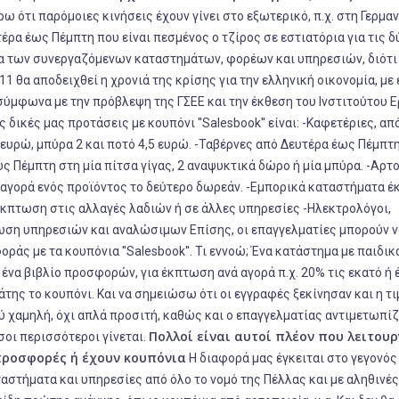
ω ότι παρόμοιες κινήσεις έχουν γίνει στο εξωτερικό, π.χ. στη Γερμαν
ρα έως Πέμπτη που είναι πεσμένος ο τζίρος σε εστιατόρια για τις δ
ίστα των συνεργαζόμενων καταστημάτων, φορέων και υπηρεσιών, διότι
1 θα αποδειχθεί η χρονιά της κρίσης για την ελληνική οικονομία, με 
 σύμφωνα με την πρόβλεψη της ΓΣΕΕ και την έκθεση του Ινστιτούτου 
 δικές μας προτάσεις με κουπόνι ''Salesbook'' είναι: -Καφετέριες, απ
ευρώ, μπύρα 2 και ποτό 4,5 ευρώ. -Ταβέρνες από Δευτέρα έως Πέμπτη
ως Πέμπτη στη μία πίτσα γίγας, 2 αναψυκτικά δώρο ή μία μπύρα. -Αρτο
ν αγορά ενός προϊόντος το δεύτερο δωρεάν. -Εμπορικά καταστήματα 
έκπτωση στις αλλαγές λαδιών ή σε άλλες υπηρεσίες -Ηλεκτρολόγοι,
τωση υπηρεσιών και αναλώσιμων Επίσης, οι επαγγελματίες μπορούν ν
άς με τα κουπόνια ''Salesbook''. Τι εννοώ; Ένα κατάστημα με παιδικ
ε ένα βιβλίο προσφορών, για έκπτωση ανά αγορά π.χ. 20% τις εκατό ή
ης το κουπόνι. Και να σημειώσω ότι οι εγγραφές ξεκίνησαν και η τιμ
ύ χαμηλή, όχι απλά προσιτή, καθώς και ο επαγγελματίας αντιμετωπίζ
Πολλοί είναι αυτοί πλέον που λειτου
σοι περισσότεροι γίνεται.
προσφορές ή έχουν κουπόνια
Η διαφορά μας έγκειται στο γεγονός 
αταστήματα και υπηρεσίες από όλο το νομό της Πέλλας και με αληθινές