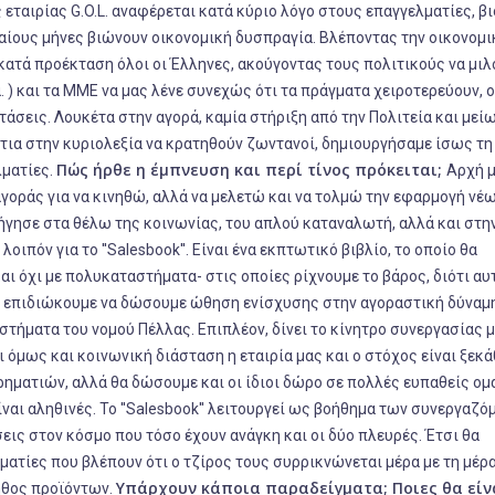
εταιρίας G.O.L. αναφέρεται κατά κύριο λόγο στους επαγγελματίες, β
αίους μήνες βιώνουν οικονομική δυσπραγία. Βλέποντας την οικονομι
κατά προέκταση όλοι οι Έλληνες, ακούγοντας τους πολιτικούς να μιλ
 ) και τα ΜΜΕ να μας λένε συνεχώς ότι τα πράγματα χειροτερεύουν, ο
άσεις. Λουκέτα στην αγορά, καμία στήριξη από την Πολιτεία και μεί
ντια στην κυριολεξία να κρατηθούν ζωντανοί, δημιουργήσαμε ίσως τη
Πώς ήρθε η έμπνευση και περί τίνος πρόκειται;
λματίες.
Αρχή μ
γοράς για να κινηθώ, αλλά να μελετώ και να τολμώ την εφαρμογή νέ
ήγησε στα θέλω της κοινωνίας, του απλού καταναλωτή, αλλά και στη
ιπόν για το ''Salesbook''. Είναι ένα εκπτωτικό βιβλίο, το οποίο θα
αι όχι με πολυκαταστήματα- στις οποίες ρίχνουμε το βάρος, διότι αυ
πο επιδιώκουμε να δώσουμε ώθηση ενίσχυσης στην αγοραστική δύναμη
στήματα του νομού Πέλλας. Επιπλέον, δίνει το κίνητρο συνεργασίας 
 όμως και κοινωνική διάσταση η εταιρία μας και ο στόχος είναι ξεκά
ηματιών, αλλά θα δώσουμε και οι ίδιοι δώρο σε πολλές ευπαθείς ομ
ναι αληθινές. Το ''Salesbook'' λειτουργεί ως βοήθημα των συνεργαζ
ς στον κόσμο που τόσο έχουν ανάγκη και οι δύο πλευρές. Έτσι θα
ματίες που βλέπουν ότι ο τζίρος τους συρρικνώνεται μέρα με τη μέρα,
Υπάρχουν κάποια παραδείγματα; Ποιες θα είν
ήθος προϊόντων.