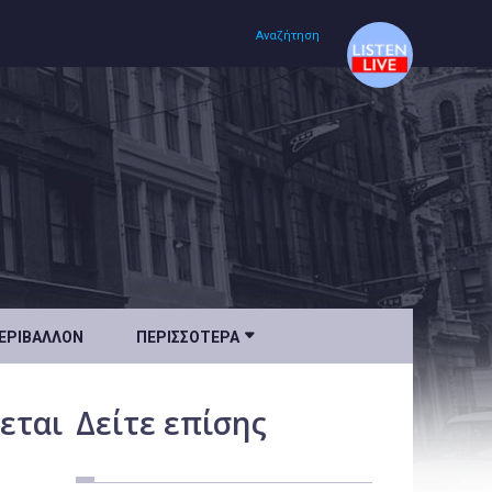
Αναζήτηση
Αρχική
Πολιτισμός
Lifestyle
Υγεία

ΕΡΙΒΆΛΛΟΝ
ΠΕΡΙΣΣΌΤΕΡΑ
Ταξίδια
Τεχνολογία
εται
Δείτε
επίσης
Επιστήμη
Περιβάλλον