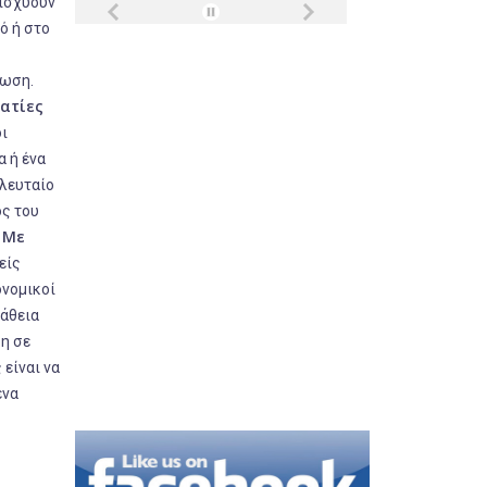
 ισχύουν
ό ή στο
τωση.
ματίες
οι
α ή ένα
ελευταίο
ος του
Με
.
είς
ονομικοί
πάθεια
ση σε
 είναι να
ένα