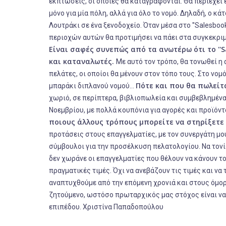
εκπτώσεις, οι οποίες θα καταγράφονται. Θα περιέχει 
μόνο για μία πόλη, αλλά για όλο το νομό. Δηλαδή, ο κά
Λουτράκι σε ένα ξενοδοχείο. Όταν μέσα στο ''Salesbo
περιοχών αυτών θα προτιμήσει να πάει στα συγκεκριμέ
Είναι σαφές συνεπώς από τα ανωτέρω ότι το ''
S
και καταναλωτές.
Με αυτό τον τρόπο, θα τονωθεί η
πελάτες, οι οποίοι θα μένουν στον τόπο τους. Στο νο
Πότε και που θα πωλείτ
μπαράκι διπλανού νομού…
χωριό, σε περίπτερα, βιβλιοπωλεία και συμβεβλημένα
Νοεμβρίου, με πολλά κουπόνια για αγορές και προϊόν
ποιους άλλους τρόπους μπορείτε να στηρίξετε
προτάσεις στους επαγγελματίες, με τον συνεργάτη μου
σύμβουλοι για την προσέλκυση πελατολογίου. Να τονί
δεν χωράνε οι επαγγελματίες που θέλουν να κάνουν τ
πραγματικές τιμές. Όχι να ανεβάζουν τις τιμές και να
αναπτυχθούμε από την επόμενη χρονιά και στους όμο
ζητούμενο, ωστόσο πρωταρχικός μας στόχος είναι ν
επιπέδου. Χριστίνα Παπαδοπούλου