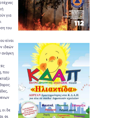
ιοτέχνες
κή
ούν για
ι
ωση του
ου είναι
ων ιδεών
ν ανάγκη
τές
, που
μεταξύ
θαρος.
άδες,
όμενων
 οι δε
αι οι