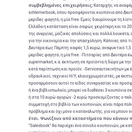
συμβεβλημένες επιχειρήσεις;
Καταρχήν, να αναφέρ
schlemerbook, όπου προσφέρονται κουπόνια από Δευτέ
μερίδες φαγητό, η μία free. Εμείς διευρύνουμε τη λ
Ελλάδα η κατάσταση είναι σαφώς χειρότερη και το 201
της ανεργίας, μαζικές απολύσεις και πολλά λουκέτα,
για την οικονομία και την απασχόληση. Κάποιες από τις
Δευτέρα έως Πέμπτη: καφές 1,5 ευρώ, αναψυκτικό 1,5 
μερίδες φαγητό, η μία free. -Πιτσαρίες από Δευτέρα έ
supermarket, κ.α. έκπτωση σε προϊόντα ή δώρο με τη
κατά περίπτωση και προϊόν. -Serviceαυτοκινήτων με 
υδραυλικοί, τεχνικοί H/Y, ελαιοχρωματιστές, με έκπ
προσαρμόσουν αυτοί το είδος συνεργασίας και προσφορ
ή ένα βιβλιοπωλείο, μπορεί να διαθέσει 3 κουπόνια σ
ή στα 10 ευρώ αγορών -2 ευρώ προσκομίζοντας ο πελάτ
συμμετοχή στο βιβλίο των κουπονιών, είναι πάρα πολ
πρόβλημα και όχι μόνο ο καταναλωτής, για να μπουν ό
έτσι. Ψωνίζουν από καταστήματα που κάνουν 
''Salesbook'' θα περιέχει ένα σύνολο κουπονιών, με κ