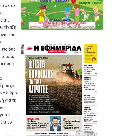
ία με το
ύο
 στην
εκτίναξη
Εργασίας
ό
 τις δύο
ποιεία,
έκπτωση
α
ά ρούχα
 ένα δώρο
ή για τη
ει
ργούν
ότι το