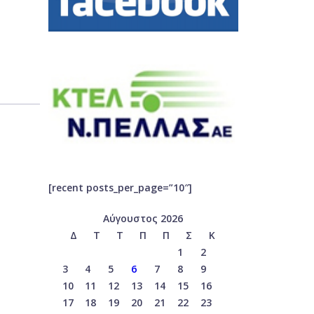
[recent posts_per_page=”10″]
Αύγουστος 2026
Δ
Τ
Τ
Π
Π
Σ
Κ
1
2
3
4
5
6
7
8
9
10
11
12
13
14
15
16
17
18
19
20
21
22
23