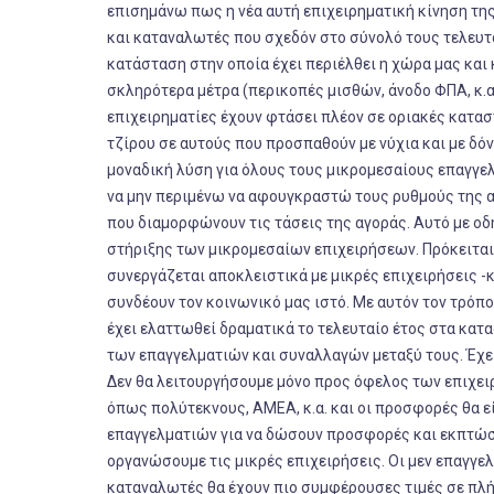
επισημάνω πως η νέα αυτή επιχειρηματική κίνηση της 
και καταναλωτές που σχεδόν στο σύνολό τους τελευτ
κατάσταση στην οποία έχει περιέλθει η χώρα μας και 
σκληρότερα μέτρα (περικοπές μισθών, άνοδο ΦΠΑ, κ.α.
επιχειρηματίες έχουν φτάσει πλέον σε οριακές καταστ
τζίρου σε αυτούς που προσπαθούν με νύχια και με δό
μοναδική λύση για όλους τους μικρομεσαίους επαγγε
να μην περιμένω να αφουγκραστώ τους ρυθμούς της α
που διαμορφώνουν τις τάσεις της αγοράς. Αυτό με οδ
στήριξης των μικρομεσαίων επιχειρήσεων. Πρόκειται λο
συνεργάζεται αποκλειστικά με μικρές επιχειρήσεις -κ
συνδέουν τον κοινωνικό μας ιστό. Με αυτόν τον τρό
έχει ελαττωθεί δραματικά το τελευταίο έτος στα κατα
των επαγγελματιών και συναλλαγών μεταξύ τους. Έχει
Δεν θα λειτουργήσουμε μόνο προς όφελος των επιχειρ
όπως πολύτεκνους, ΑΜΕΑ, κ.α. και οι προσφορές θα εί
επαγγελματιών για να δώσουν προσφορές και εκπτώσει
οργανώσουμε τις μικρές επιχειρήσεις. Οι μεν επαγγελ
καταναλωτές θα έχουν πιο συμφέρουσες τιμές σε πλ