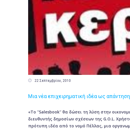

22 Σεπτεμβρίου, 2010
Μια νέα επιχειρηματική ιδέα ως απάντηση
«Το ''
Salesbook
'' θα δώσει τη λύση στην οικον
διευθυντής δημοσίων σχέσεων της
G
.
O
.
L
. Χρήσ
πρότυπη ιδέα από το νομό Πέλλας, μια οργανω