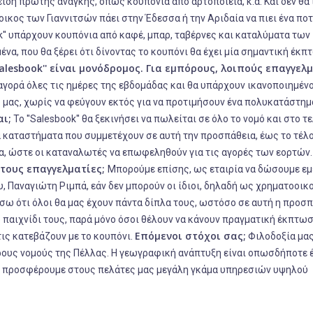
είδη πρώτης ανάγκης, όπως κουπόνια από αρτοποιεία, κ.α. Και δεν θα
τοικος των Γιαννιτσών πάει στην Έδεσσα ή την Αριδαία να πιει ένα ποτ
ok'' υπάρχουν κουπόνια από καφέ, μπαρ, ταβέρνες και καταλύματα των
να, που θα ξέρει ότι δίνοντας το κουπόνι θα έχει μία σημαντική έκπ
alesbook
'' είναι μονόδρομος. Για εμπόρους, λοιπούς επαγγελ
 αγορά όλες τις ημέρες της εβδομάδας και θα υπάρχουν ικανοποιημέν
μό μας, χωρίς να φεύγουν εκτός για να προτιμήσουν ένα πολυκατάστημ
αι;
Το ''Salesbook'' θα ξεκινήσει να πωλείται σε όλο το νομό και στο τ
 καταστήματα που συμμετέχουν σε αυτή την προσπάθεια, έως το τέλ
τα, ώστε οι καταναλωτές να επωφεληθούν για τις αγορές των εορτών
 τους επαγγελματίες;
Μπορούμε επίσης, ως εταιρία να δώσουμε εμ
, Παναγιώτη Ριμπά, εάν δεν μπορούν οι ίδιοι, δηλαδή ως χρηματοοικ
σω ότι όλοι θα μας έχουν πάντα δίπλα τους, ωστόσο σε αυτή η προσ
ο παιχνίδι τους, παρά μόνο όσοι θέλουν να κάνουν πραγματική έκπτω
Επόμενοι στόχοι σας;
 τις κατεβάζουν με το κουπόνι.
Φιλοδοξία μας
ρους νομούς της Πέλλας. Η γεωγραφική ανάπτυξη είναι οπωσδήποτε 
α προσφέρουμε στους πελάτες μας μεγάλη γκάμα υπηρεσιών υψηλού