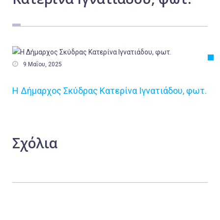
Εργασία
Ελλάδα
Κόσμος
Τοπικά

9 Μαΐου, 2025
Αγροτικά
Η Δήμαρχος Σκύδρας Κατερίνα Ιγνατιάδου, φωτ.
Οικονομία
Πολιτική
Αθλητικά
Σχόλια
Αστυνομικό Δελτίο