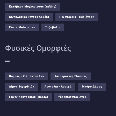
Κατάβαση Μογλενίτσας (rafting)
Κωπηλατικό κέντρο Λουδία
Πεζοπορεία - Περιήγηση
Πίστα Moto cross
Τοξοβολία
Φυσικές
Ομορφιές
Βόρρας - Καϊμάκτσαλαν
Καταρράκτες Έδεσσας
Λίμνη Βεγορίτιδα
Λουτράκι - Λουτρά
Μαύρο Δάσος
Πηγές Λουτρακίου (Πόζαρ)
Υδροβιότοπος Άγρα