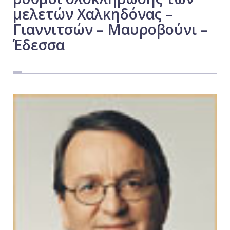
μελετών Χαλκηδόνας –
Εργασία
Γιαννιτσών – Μαυροβούνι –
Ελλάδα
Έδεσσα
Κόσμος
Τοπικά
Αγροτικά
Οικονομία
Πολιτική
Αθλητικά
Αστυνομικό Δελτίο