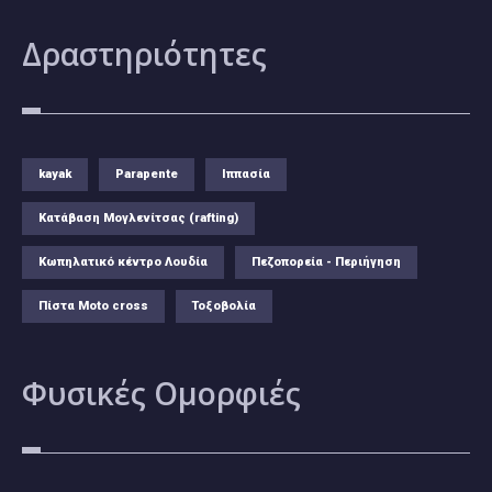
Δραστηριότητες
kayak
Parapente
Ιππασία
Κατάβαση Μογλενίτσας (rafting)
Κωπηλατικό κέντρο Λουδία
Πεζοπορεία - Περιήγηση
Πίστα Moto cross
Τοξοβολία
Φυσικές
Ομορφιές