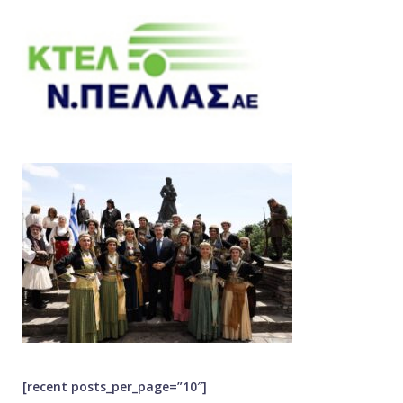
[recent posts_per_page=”10″]