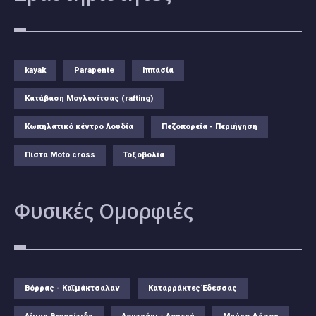
kayak
Parapente
Ιππασία
Κατάβαση Μογλενίτσας (rafting)
Κωπηλατικό κέντρο Λουδία
Πεζοπορεία - Περιήγηση
Πίστα Moto cross
Τοξοβολία
Φυσικές
Ομορφιές
Βόρρας - Καϊμάκτσαλαν
Καταρράκτες Έδεσσας