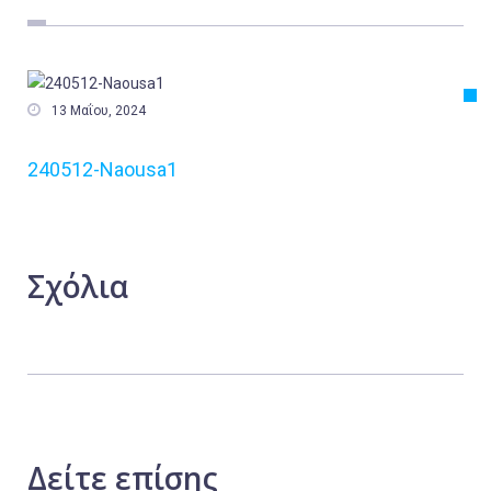
Εργασία
Ελλάδα
Κόσμος

13 Μαΐου, 2024
Τοπικά
240512-Naousa1
Αγροτικά
Οικονομία
Πολιτική
Σχόλια
Αθλητικά
Αστυνομικό Δελτίο
Δείτε
επίσης