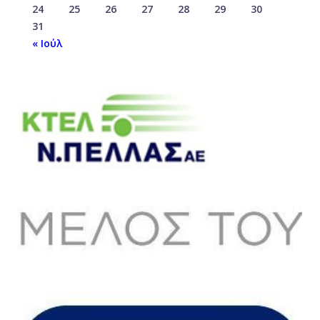
24
25
26
27
28
29
30
31
« Ιούλ