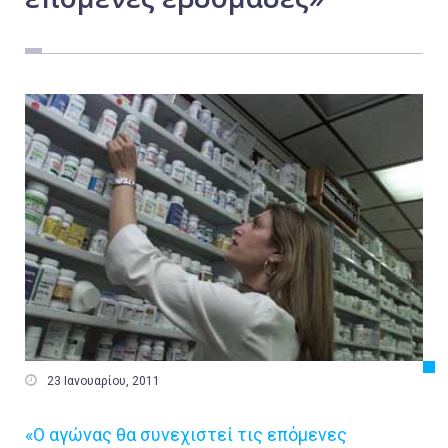
Εργασία
Ελλάδα
Κόσμος
Τοπικά
Αγροτικά
Οικονομία
Πολιτική
Αθλητικά
Αστυνομικό Δελτίο

23 Ιανουαρίου, 2011
«Ο αγώνας θα συνεχιστεί τις επόμενες