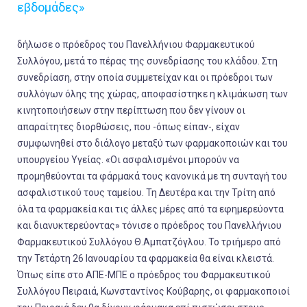
εβδομάδες»
δήλωσε ο πρόεδρος του Πανελλήνιου Φαρμακευτικού
Συλλόγου, μετά το πέρας της συνεδρίασης του κλάδου. Στη
συνεδρίαση, στην οποία συμμετείχαν και οι πρόεδροι των
συλλόγων όλης της χώρας, αποφασίστηκε η κλιμάκωση των
κινητοποιήσεων στην περίπτωση που δεν γίνουν οι
απαραίτητες διορθώσεις, που -όπως είπαν-, είχαν
συμφωνηθεί στο διάλογο μεταξύ των φαρμακοποιών και του
υπουργείου Υγείας. «Οι ασφαλισμένοι μπορούν να
προμηθεύονται τα φάρμακά τους κανονικά με τη συνταγή του
ασφαλιστικού τους ταμείου. Τη Δευτέρα και την Τρίτη από
όλα τα φαρμακεία και τις άλλες μέρες από τα εφημερεύοντα
και διανυκτερεύοντας» τόνισε ο πρόεδρος του Πανελλήνιου
Φαρμακευτικού Συλλόγου Θ.Αμπατζόγλου. Το τριήμερο από
την Τετάρτη 26 Ιανουαρίου τα φαρμακεία θα είναι κλειστά.
Όπως είπε στο ΑΠΕ-ΜΠΕ ο πρόεδρος του Φαρμακευτικού
Συλλόγου Πειραιά, Κωνσταντίνος Κούβαρης, οι φαρμακοποιοί