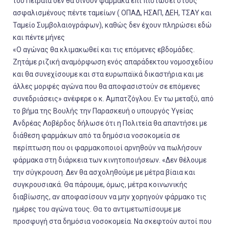
του Πειραιά δεν θα δίνουν φάρμακα επί πιστώσει στους
ασφαλισμένους πέντε ταμείων ( ΟΠΑΔ, ΗΣΑΠ, ΔΕΗ, ΤΣΑΥ και
Ταμείο Συμβολαιογράφων), καθώς δεν έχουν πληρώσει εδώ
και πέντε μήνες
«Ο αγώνας θα κλιμακωθεί και τις επόμενες εβδομάδες.
Ζητάμε ριζική αναμόρφωση ενός απαράδεκτου νομοσχεδίου
και θα συνεχίσουμε και στα ευρωπαϊκά δικαστήρια και με
άλλες μορφές αγώνα που θα αποφασιστούν σε επόμενες
συνεδριάσεις» ανέφερε ο κ. Αμπατζόγλου. Εν τω μεταξύ, από
το βήμα της Βουλής την Παρασκευή ο υπουργός Υγείας
Ανδρέας Λοβέρδος δήλωσε ότι η Πολιτεία θα απαντήσει με
διάθεση φαρμάκων από τα δημόσια νοσοκομεία σε
περίπτωση που οι φαρμακοποιοί αρνηθούν να πωλήσουν
φάρμακα στη διάρκεια των κινητοποιήσεων. «Δεν θέλουμε
την σύγκρουση. Δεν θα ασχοληθούμε με μέτρα βίαια και
συγκρουσιακά. Θα πάρουμε, όμως, μέτρα κοινωνικής
διαβίωσης, αν αποφασίσουν να μην χορηγούν φάρμακο τις
ημέρες του αγώνα τους. Θα το αντιμετωπίσουμε με
προσφυγή στα δημόσια νοσοκομεία. Να σκεφτούν αυτοί που