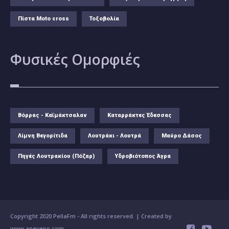
Πίστα Moto cross
Τοξοβολία
Φυσικές
Ομορφιές
Βόρρας - Καϊμάκτσαλαν
Καταρράκτες Έδεσσας
Λίμνη Βεγορίτιδα
Λουτράκι - Λουτρά
Μαύρο Δάσος
Πηγές Λουτρακίου (Πόζαρ)
Υδροβιότοπος Άγρα
Copyright 2020 PellaFm
- All rights reserved. | Created by
www.aneveno.com