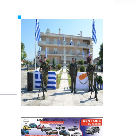
Εργασία
Ελλάδα
Κόσμος
Τοπικά
Αγροτικά
Οικονομία
Πολιτική
Αθλητικά
Αστυνομικό Δελτίο