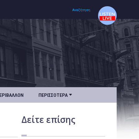
Αναζήτηση
Αρχική
Πολιτισμός
Lifestyle
Υγεία

ΕΡΙΒΆΛΛΟΝ
ΠΕΡΙΣΣΌΤΕΡΑ
Ταξίδια
Τεχνολογία
Δείτε
επίσης
Επιστήμη
Περιβάλλον