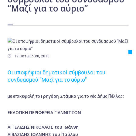
“Μαζί για το αύριο”
Εργασία
Ελλάδα
Κόσμος
Τοπικά
Αγροτικά

19 Οκτωβρίου, 2010
Οικονομία
Πολιτική
Οι υποψήφιοι δημοτικοί σύμβουλοι του
συνδυασμού “Μαζί για το αύριο”
Αθλητικά
Αστυνομικό Δελτίο
Γρηγόρη Στάμκο
με επικεφαλή το
για το νέο Δήμο Πέλλας:
ΕΚΛΟΓΙΚΗ ΠΕΡΙΦΕΡΕΙΑ ΓΙΑΝΝΙΤΣΩΝ
ΑΓΓΕΛΙΔΗΣ ΝΙΚΟΛΑΟΣ του Ιωάννη
ΑΪΒΑΖΙΔΗΣ ΙΩΑΝΝΗΣ του Παύλου