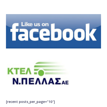
[recent posts_per_page=”10″]