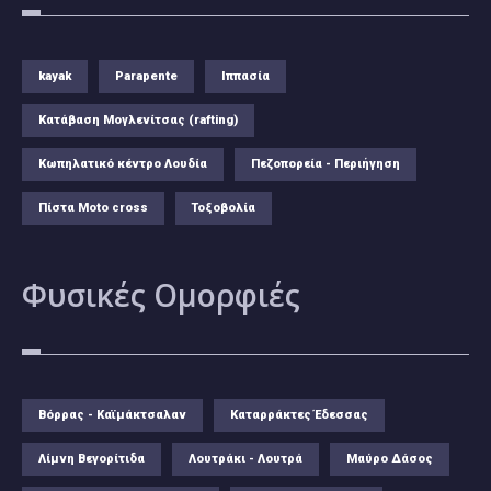
kayak
Parapente
Ιππασία
Κατάβαση Μογλενίτσας (rafting)
Κωπηλατικό κέντρο Λουδία
Πεζοπορεία - Περιήγηση
Πίστα Moto cross
Τοξοβολία
Φυσικές
Ομορφιές
Βόρρας - Καϊμάκτσαλαν
Καταρράκτες Έδεσσας
Λίμνη Βεγορίτιδα
Λουτράκι - Λουτρά
Μαύρο Δάσος