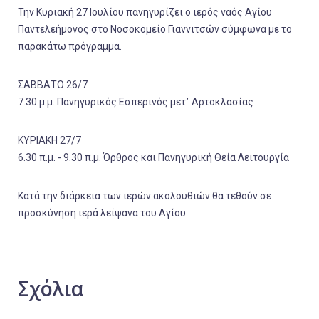
Την Κυριακή 27 Ιουλίου πανηγυρίζει ο ιερός ναός Αγίου
Παντελεήμονος στο Νοσοκομείο Γιαννιτσών σύμφωνα με το
παρακάτω πρόγραμμα.
ΣΑΒΒΑΤΟ 26/7
7.30 μ.μ. Πανηγυρικός Εσπερινός μετ᾿ Αρτοκλασίας
ΚΥΡΙΑΚΗ 27/7
6.30 π.μ. - 9.30 π.μ. Όρθρος και Πανηγυρική Θεία Λειτουργία
Κατά την διάρκεια των ιερών ακολουθιών θα τεθούν σε
προσκύνηση ιερά λείψανα του Αγίου.
Σχόλια