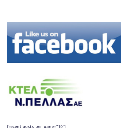
[recent posts_per_page=”10″]