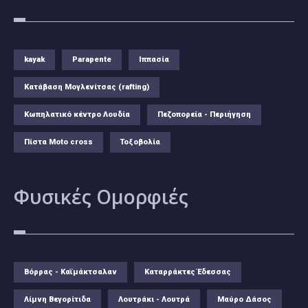
kayak
Parapente
Ιππασία
Κατάβαση Μογλενίτσας (rafting)
Κωπηλατικό κέντρο Λουδία
Πεζοπορεία - Περιήγηση
Πίστα Moto cross
Τοξοβολία
Φυσικές
Ομορφιές
Βόρρας - Καϊμάκτσαλαν
Καταρράκτες Έδεσσας
Λίμνη Βεγορίτιδα
Λουτράκι - Λουτρά
Μαύρο Δάσος