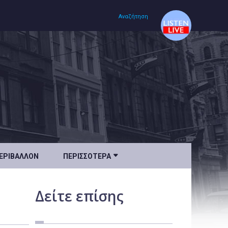
Αναζήτηση
Αρχική
Πολιτισμός
Lifestyle
Υγεία

ΕΡΙΒΆΛΛΟΝ
ΠΕΡΙΣΣΌΤΕΡΑ
Ταξίδια
Τεχνολογία
Δείτε
επίσης
Επιστήμη
Περιβάλλον