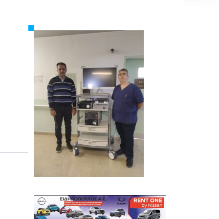
Εργασία
Ελλάδα
Κόσμος
Τοπικά
Αγροτικά
Οικονομία
Πολιτική
Αθλητικά
Αστυνομικό Δελτίο