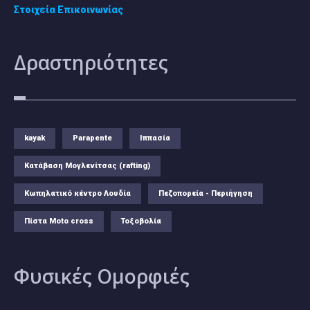
Στοιχεία Επικοινωνίας
Δραστηριότητες
kayak
Parapente
Ιππασία
Κατάβαση Μογλενίτσας (rafting)
Κωπηλατικό κέντρο Λουδία
Πεζοπορεία - Περιήγηση
Πίστα Moto cross
Τοξοβολία
Φυσικές
Ομορφιές