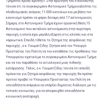
Τμήματος Κρύας Βρύσης». Στην ερώτησή του ο Βουλευτής
τόνισε ότι το συγκεκριμένο Αστυνομικό Τμήμα καλύπτει τις
πληθυσμιακές ανάγκες 11.000 κατοίκων και με βάση τον
κανονισμό πρέπει να φέρει δύναμη από 17 αστυνομικούς.
Σήμερα, στο Αστυνομικό Τμήμα έχουν οργανική θέση 15
Αστυνομικοί που εκτελούν αστυνόμευση στην ευρύτερη
περιοχή, η οποία έχει μεγάλη έξαρση στις κλοπές και στα
ναρκωτικά. Επειδή τίθεται το ζήτημα της ασφάλειας της
περιοχής , ο κ. Γιουματζίδης ζήτησε από τον Υπουργό
Προστασίας του Πολίτη να του καταθέσει τις προθέσεις του
Υπουργείου σχετικά με το συγκεκριμένο Αστυνομικό Τμήμα
και να του παραθέσει το αιτιολογικό μιας πιθανής
κατάργησης. Τέλος, ο κ. Γιουματζίδης τόνισε ότι επειδή
πρόκειται για ζήτημα ασφάλειας της περιοχής θα πρέπει
προτού προβεί το Υπουργείο Προστασίας του Πολίτη σε
οποιαδήποτε ενέργεια να υπάρξει δημόσιος διάλογος με τις
τοπικές κοινωνίες, για να αποφευχθεί οποιαδήποτε
κοινωνική αναταραχή.