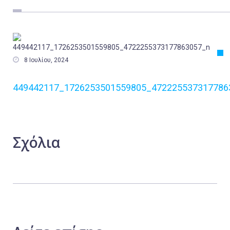
Εργασία
Ελλάδα
Κόσμος

8 Ιουλίου, 2024
Τοπικά
Αγροτικά
449442117_1726253501559805_472225537317786
Οικονομία
Πολιτική
Αθλητικά
Σχόλια
Αστυνομικό Δελτίο