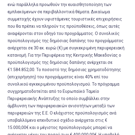
ενώ παράλληλα προωθούν την ευαισθητοποίηση των
εμπλεκόμενων σε περιβαλλοντικά θέματα. Δικαίωμα
συμμετοχής έχουν υφιστάμενες τουριστικές επιχειρήσεις
που θα πρέπει να πληρούν τις προϋποθέσεις, όπως αυτές
αναφέρονται στον οδηγό του προγράμματος. Ο συνολικός
προϋπολογισμός της δημόσιας δαπάνης του προγράμματος
ανέρχεται σε 30 εκ. ευρώ (€) με συγκεκριμένη περιφερειακή
κατανομή. Για την Περιφέρεια της Κεντρικής Μακεδονίας ο
προϋπολογισμός της δημόσιας δαπάνης ανέρχεται σε
€1.584.852,00. Το ποσοστό της δημόσιας χρηματοδότησης
(επιχορήγηση) του προγράμματος είναι 40% επί του
συνολικού εγκεκριμένου προϋπολογισμού. Το πρόγραμμα
συγχρηματοδοτείται από το Ευρωπαϊκό Ταμείο
Περιφερειακής Ανάπτυξης το οποίο συμβάλλει στην
άμβλυνση των περιφερειακών ανισοτήτων μεταξύ των
περιφερειών της Ε.Ε. Ο ελάχιστος προϋπολογισμός ανά
υποβαλλόμενο επενδυτικό σχέδιο ανέρχεται στις €
15.000,00€ και ο μέγιστος προϋπολογισμός μπορεί να
ανέρχεται μέχρι του ποσού των € 400.000,00€. Η υποβολή