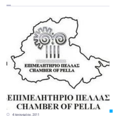
Εργασία
Ελλάδα
Κόσμος
Τοπικά
Αγροτικά
Οικονομία
Πολιτική
Αθλητικά
Αστυνομικό Δελτίο

4 Ιανουαρίου, 2011