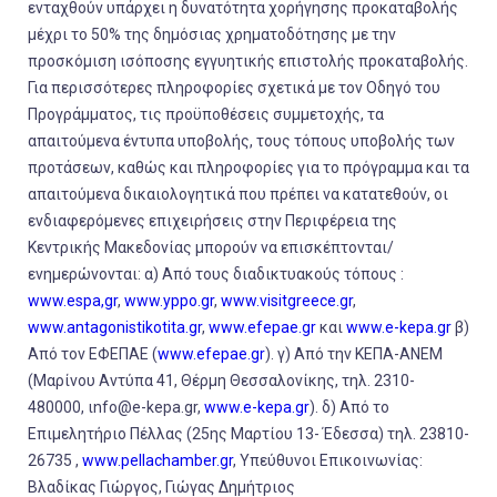
ενταχθούν υπάρχει η δυνατότητα χορήγησης προκαταβολής
μέχρι το 50% της δημόσιας χρηματοδότησης με την
προσκόμιση ισόποσης εγγυητικής επιστολής προκαταβολής.
Για περισσότερες πληροφορίες σχετικά με τον Οδηγό του
Προγράμματος, τις προϋποθέσεις συμμετοχής, τα
απαιτούμενα έντυπα υποβολής, τους τόπους υποβολής των
προτάσεων, καθώς και πληροφορίες για το πρόγραμμα και τα
απαιτούμενα δικαιολογητικά που πρέπει να κατατεθούν, οι
ενδιαφερόμενες επιχειρήσεις στην Περιφέρεια της
Κεντρικής Μακεδονίας μπορούν να επισκέπτονται/
ενημερώνονται: α) Από τους διαδικτυακούς τόπους :
www.espa,gr
,
www.yppo.gr
,
www.visitgreece.gr
,
www.antagonistikotita.gr
,
www.efepae.gr
και
www.e-kepa.gr
β)
Από τον ΕΦΕΠΑΕ (
www.efepae.gr
). γ) Από την ΚΕΠΑ-ΑΝΕΜ
(Μαρίνου Αντύπα 41, Θέρμη Θεσσαλονίκης, τηλ. 2310-
480000, ι
nfo@e-kepa.gr
,
www.e-kepa.gr
). δ) Από το
Επιμελητήριο Πέλλας (25ης Μαρτίου 13- Έδεσσα) τηλ. 23810-
26735 ,
www.pellachamber.gr
, Υπεύθυνοι Επικοινωνίας:
Βλαδίκας Γιώργος, Γιώγας Δημήτριος