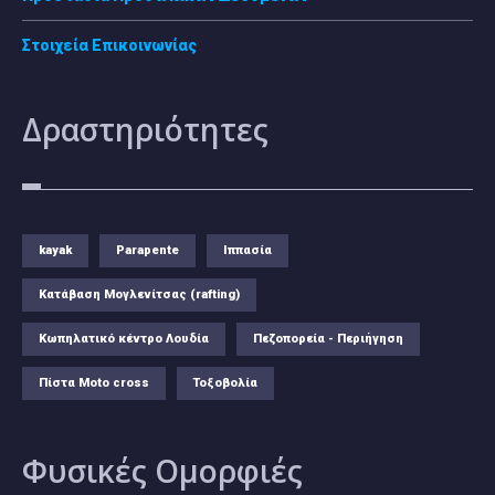
Στοιχεία Επικοινωνίας
Δραστηριότητες
kayak
Parapente
Ιππασία
Κατάβαση Μογλενίτσας (rafting)
Κωπηλατικό κέντρο Λουδία
Πεζοπορεία - Περιήγηση
Πίστα Moto cross
Τοξοβολία
Φυσικές
Ομορφιές