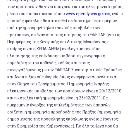
των προτάσεων θα γίνει υποχρεωτικά με ηλεκτρονικό τρόπο,
μέσω του διαδικτυακού τόπου
www.ependyseis.gr/mis
, ενώ ο
φυσικός φάκελος θα κατατεθεί σε διάστημα δέκα ημερών
από την ημερομηνία ηλεκτρονικής υποβολής των
προτάσεων, σε έναν από τους εταίρους του ΕΦΕΠΑΕ (για τις
Περιφέρειες της Κεντρικής και Δυτικής Μακεδονίας ο
εταίρος είναι η ΚΕΠΑ-ΑΝΕΜ) ανάλογα με τον τόπο
υλοποίησης της επένδυσης με βάση τη γεωγραφική
αρμοδιότητα του καθενός, καθώς και στους
συνεργαζόμενους με τον ΕΦΕΠΑΕ Συνεταιριστικές Τράπεζες
και Αναπτυξιακούς Φορείς όπως αναφέρονται αναλυτικά
στον Οδηγό του Προγράμματος. Η ημερομηνία έναρξης
ηλεκτρονικής υποβολής των προτάσεων είναι η 20/12/2010
και η καταληκτική ημερομηνία είναι η 25/02/2011. Ως
ημερομηνία έναρξης της επιλεξιμότητας των δαπανών
ορίζεται η ημερομηνία προκήρυξης της Πράξης (ημερομηνία
δημοσίευσης της πρόσκλησης εκδήλωσης ενδιαφέροντος
στην Εφημερίδα της Κυβερνήσεως). Για όλα τα έργα που θα