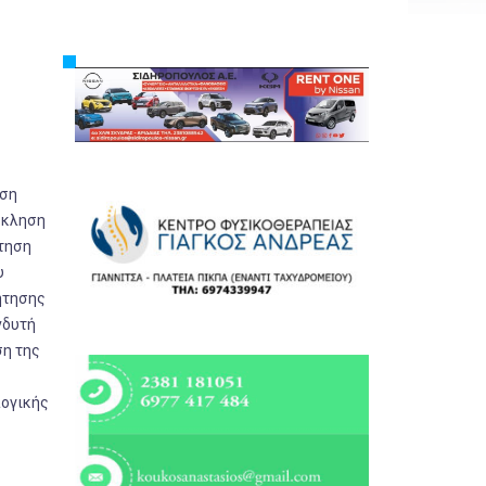
Εργασία
Ελλάδα
Κόσμος
Τοπικά
Αγροτικά
υση
Οικονομία
σκληση
Πολιτική
ντηση
υ
Αθλητικά
ήτησης
Αστυνομικό Δελτίο
νδυτή
ση της
λογικής