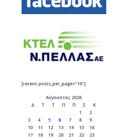
[recent posts_per_page=”10″]
Αύγουστος 2026
Δ
Τ
Τ
Π
Π
Σ
Κ
1
2
3
4
5
6
7
8
9
10
11
12
13
14
15
16
17
18
19
20
21
22
23