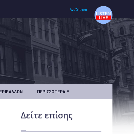
Αναζήτηση
Αρχική
Πολιτισμός
Lifestyle
Υγεία

ΕΡΙΒΆΛΛΟΝ
ΠΕΡΙΣΣΌΤΕΡΑ
Ταξίδια
Τεχνολογία
Δείτε
επίσης
Επιστήμη
Περιβάλλον