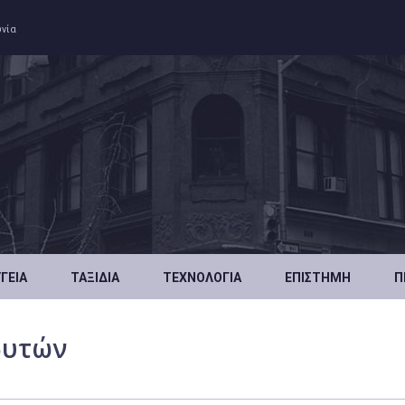
ωνία
ΥΓΕΊΑ
ΤΑΞΊΔΙΑ
ΤΕΧΝΟΛΟΓΊΑ
ΕΠΙΣΤΉΜΗ
Π
δυτών