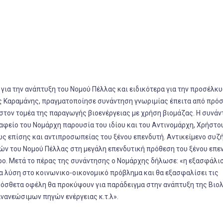
για την ανάπτυξη του Νομού Πέλλας και ειδικότερα για την προσέλκ
ς Καραμάνης, πραγματοποίησε συνάντηση γνωριμίας έπειτα από πρό
 στον τομέα της παραγωγής βιοενέργειας με χρήση βιομάζας. Η συνά
φείο του Νομάρχη παρουσία του ιδίου και του Αντινομάρχη, Χρήστο
ώς επίσης και αντιπροσωπείας του ξένου επενδυτή. Αντικείμενο συζ
ών του Νομού Πέλλας στη μεγάλη επενδυτική πρόθεση του ξένου επε
ρο. Μετά το πέρας της συνάντησης ο Νομάρχης δήλωσε: «η εξασφάλι
 λύση στο κοινωνικο-οικονομικό πρόβλημα και θα εξασφαλίσει τις
πρόσθετα οφέλη θα προκύψουν για παράδειγμα στην ανάπτυξη της Βιο
νανεώσιμων πηγών ενέργειας κ.τ.λ».