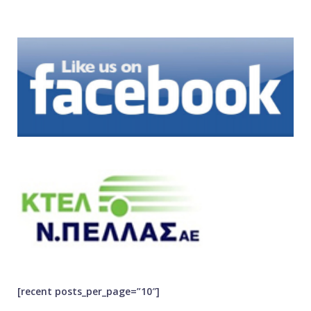
[recent posts_per_page=”10″]