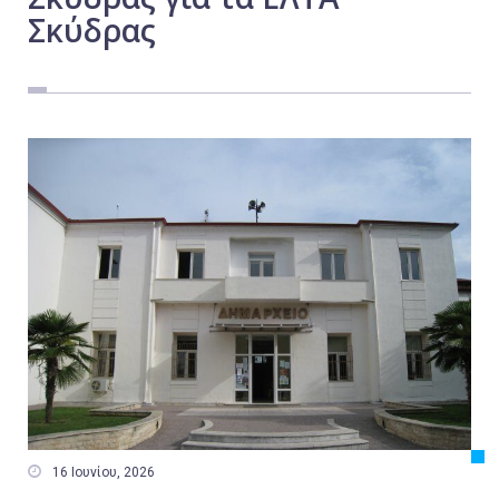
Σκύδρας
Εργασία
Ελλάδα
Κόσμος
Τοπικά
Αγροτικά
Οικονομία
Πολιτική
Αθλητικά
Αστυνομικό Δελτίο

16 Ιουνίου, 2026