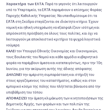
Χαρακτήρα των ΕΛΤΑ
. Παρά το γεγονός ότι λειτουργούν
υπό το Υπερταμείο, τα ΕΛΤΑ παραμένουν ο επίσημος Φορέας
Παροχής Καθολικής Υπηρεσίας. Να υπενθυμίσουμε ότι τα
ΕΛΤΑ στη Σκύδρα στεγάζονται σε ιδιόκτητο κτήριο. Έχουν
νομική και ηθική υποχρέωση να εξασφαλίζουν ισότιμη και
απρόσκοπτη πρόσβαση σε όλους τους πολίτες, και όχι να
λειτουργούν με αποκλειστικό κριτήριο τα ψυχρά λογιστικά
νούμερα.
ΚΑΛΕΙ
τον Υπουργό Εθνικής Οικονομίας και Οικονομικών,
τους Βουλευτές του Νομού και κάθε αρμόδιο κυβερνητικό
φορέα να παρέμβουν άμεσα και κατεπειγόντως, πριν την 10η
Ιουνίου, για την ακύρωση αυτής της άδικης απόφασης.
ΔΗΛΩΝΕΙ
την αμέριστη συμπαράσταση και στήριξή του
στους εργαζόμενους του καταστήματος, καθώς και στον
εμπορικό κόσμο της πόλης που πλήττεται βάναυσα από την
υποβάθμιση του τόπου.
ΑΠΟΦΑΣΙΖΕΙ
την άμεση κλιμάκωση των κινητοποιήσεων της
Δημοτικής Αρχής, των φορέων και των πολιτών της
Σκύδρας για την αποτροπή του λουκέτου. Δεν θα δεχτούμε η