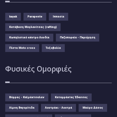
kayak
Parapente
Ιππασία
Κατάβαση Μογλενίτσας (rafting)
Κωπηλατικό κέντρο Λουδία
Πεζοπορεία - Περιήγηση
Πίστα Moto cross
Τοξοβολία
Φυσικές
Ομορφιές
Βόρρας - Καϊμάκτσαλαν
Καταρράκτες Έδεσσας
Λίμνη Βεγορίτιδα
Λουτράκι - Λουτρά
Μαύρο Δάσος