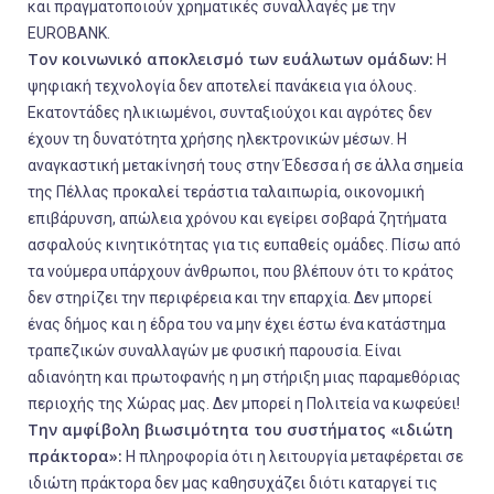
και πραγματοποιούν χρηματικές συναλλαγές με την
EUROBANK.
Τον κοινωνικό αποκλεισμό των ευάλωτων ομάδων:
Η
ψηφιακή τεχνολογία δεν αποτελεί πανάκεια για όλους.
Εκατοντάδες ηλικιωμένοι, συνταξιούχοι και αγρότες δεν
έχουν τη δυνατότητα χρήσης ηλεκτρονικών μέσων. Η
αναγκαστική μετακίνησή τους στην Έδεσσα ή σε άλλα σημεία
της Πέλλας προκαλεί τεράστια ταλαιπωρία, οικονομική
επιβάρυνση, απώλεια χρόνου και εγείρει σοβαρά ζητήματα
ασφαλούς κινητικότητας για τις ευπαθείς ομάδες. Πίσω από
τα νούμερα υπάρχουν άνθρωποι, που βλέπουν ότι το κράτος
δεν στηρίζει την περιφέρεια και την επαρχία. Δεν μπορεί
ένας δήμος και η έδρα του να μην έχει έστω ένα κατάστημα
τραπεζικών συναλλαγών με φυσική παρουσία. Είναι
αδιανόητη και πρωτοφανής η μη στήριξη μιας παραμεθόριας
περιοχής της Χώρας μας. Δεν μπορεί η Πολιτεία να κωφεύει!
Την αμφίβολη βιωσιμότητα του συστήματος «ιδιώτη
πράκτορα»:
Η πληροφορία ότι η λειτουργία μεταφέρεται σε
ιδιώτη πράκτορα δεν μας καθησυχάζει διότι καταργεί τις