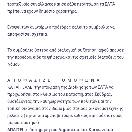
τραπεζικές συναλλαγές και σε κάθε περίπτωση τα ΕΛΤΑ
πρέπει να έχουν δημόσιο χαρακτήρα.
Ενόψει των ανωτέρω ο πρόεδρος καλεί το συμβούλιο να
αποφασίσει σχετικά.
Το συμβούλιο ύστερα από διαλογική συζήτηση, αφού άκουσε
την πρόεδρο, είδε το ψήφισμα και τις σχετικές διατάξεις του
νόμου,
Α Π Ο Φ Α Σ Ι Ζ Ε Ι Ο Μ Ο Φ Ω Ν Α
ΚΑΤΑΓΓΕΛΛΕΙ
την απόφαση της Διοίκησης των ΕΛΤΑ να
προχωρήσει στο κλείσιμο του καταστήματος Σκύδρας,
θυσιάζοντας την καθημερινότητα των πολιτών και την
τοπική οικονομία στον βωμό μιας στείρας οικονομοτεχνικής
μελέτης (την οποία αμφισβητούμε ευθέως και ουδέποτε μας
παρουσιάστηκε).
ΑΠΑΙΤΕΙ
Δημόσιου και Κοινωνικού
τη διατήρηση του