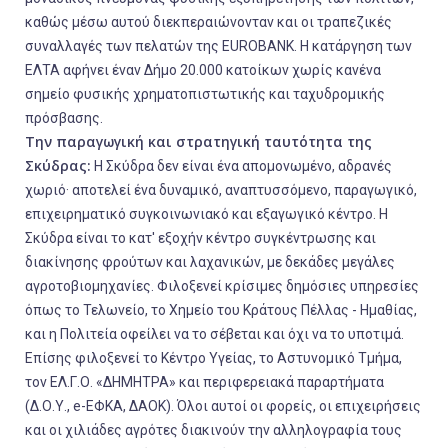
καθώς μέσω αυτού διεκπεραιώνονταν και οι τραπεζικές
συναλλαγές των πελατών της EUROBANK. Η κατάργηση των
ΕΛΤΑ αφήνει έναν Δήμο 20.000 κατοίκων χωρίς κανένα
σημείο φυσικής χρηματοπιστωτικής και ταχυδρομικής
πρόσβασης.
Την παραγωγική και στρατηγική ταυτότητα της
Σκύδρας:
Η Σκύδρα δεν είναι ένα απομονωμένο, αδρανές
χωριό· αποτελεί ένα δυναμικό, αναπτυσσόμενο, παραγωγικό,
επιχειρηματικό συγκοινωνιακό και εξαγωγικό κέντρο. Η
Σκύδρα είναι το κατ' εξοχήν κέντρο συγκέντρωσης και
διακίνησης φρούτων και λαχανικών, με δεκάδες μεγάλες
αγροτοβιομηχανίες. Φιλοξενεί κρίσιμες δημόσιες υπηρεσίες
όπως το Τελωνείο, το Χημείο του Κράτους Πέλλας - Ημαθίας,
και η Πολιτεία οφείλει να το σέβεται και όχι να το υποτιμά.
Επίσης φιλοξενεί το Κέντρο Υγείας, το Αστυνομικό Τμήμα,
τον ΕΛ.Γ.Ο. «ΔΗΜΗΤΡΑ» και περιφερειακά παραρτήματα
(Δ.Ο.Υ., e-ΕΦΚΑ, ΔΑΟΚ). Όλοι αυτοί οι φορείς, οι επιχειρήσεις
και οι χιλιάδες αγρότες διακινούν την αλληλογραφία τους