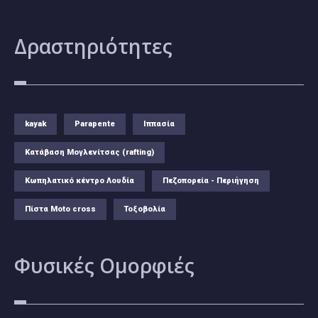
Δραστηριότητες
kayak
Parapente
Ιππασία
Κατάβαση Μογλενίτσας (rafting)
Κωπηλατικό κέντρο Λουδία
Πεζοπορεία - Περιήγηση
Πίστα Moto cross
Τοξοβολία
Φυσικές
Ομορφιές