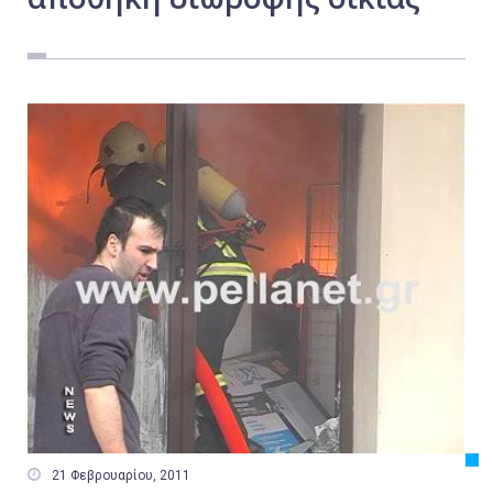
Εργασία
Ελλάδα
Κόσμος
Τοπικά
Αγροτικά
Οικονομία
Πολιτική
Αθλητικά
Αστυνομικό Δελτίο

21 Φεβρουαρίου, 2011