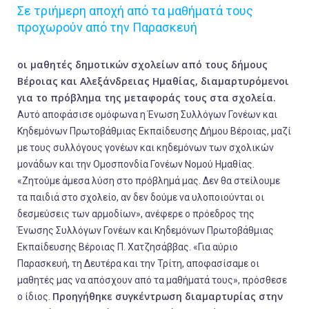
Σε τριήμερη αποχή από τα μαθήματά τους
προχωρούν από την Παρασκευή
οι μαθητές δημοτικών σχολείων από τους δήμους
Βέροιας και Αλεξάνδρειας Ημαθίας, διαμαρτυρόμενοι
για το πρόβλημα της μεταφοράς τους στα σχολεία.
Αυτό αποφάσισε ομόφωνα η Ένωση Συλλόγων Γονέων και
Κηδεμόνων Πρωτοβάθμιας Εκπαίδευσης Δήμου Βέροιας, μαζί
με τους συλλόγους γονέων και κηδεμόνων των σχολικών
μονάδων και την Ομοσπονδία Γονέων Νομού Ημαθίας.
«Ζητούμε άμεσα λύση στο πρόβλημά μας. Δεν θα στείλουμε
τα παιδιά στο σχολείο, αν δεν δούμε να υλοποιούνται οι
δεσμεύσεις των αρμοδίων»
, ανέφερε ο πρόεδρος της
Ένωσης Συλλόγων Γονέων και Κηδεμόνων Πρωτοβάθμιας
Εκπαίδευσης Βέροιας Π. Χατζησάββας.
«Για αύριο
Παρασκευή, τη Δευτέρα και την Τρίτη, αποφασίσαμε οι
μαθητές μας να απόσχουν από τα μαθήματά τους»,
πρόσθεσε
Προηγήθηκε συγκέντρωση διαμαρτυρίας στην
ο ίδιος.