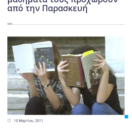
από την Παρασκευή
Εργασία
Ελλάδα
Κόσμος
Τοπικά
Αγροτικά
Οικονομία
Πολιτική
Αθλητικά
Αστυνομικό Δελτίο

10 Μαρτίου, 2011