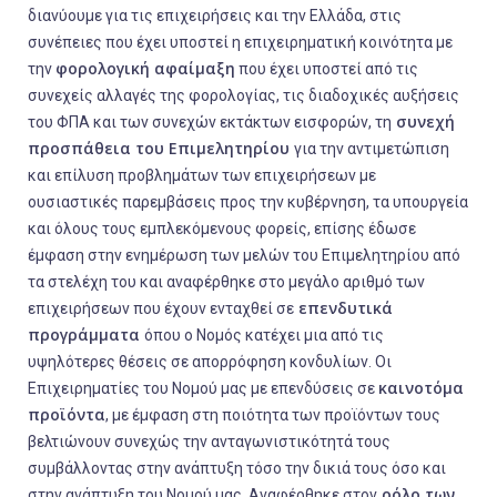
διανύουμε για τις επιχειρήσεις και την Ελλάδα, στις
συνέπειες που έχει υποστεί η επιχειρηματική κοινότητα με
φορολογική αφαίμαξη
την
που έχει υποστεί από τις
συνεχείς αλλαγές της φορολογίας, τις διαδοχικές αυξήσεις
συνεχή
του ΦΠΑ και των συνεχών εκτάκτων εισφορών, τη
προσπάθεια του Επιμελητηρίου
για την αντιμετώπιση
και επίλυση προβλημάτων των επιχειρήσεων με
ουσιαστικές παρεμβάσεις προς την κυβέρνηση, τα υπουργεία
και όλους τους εμπλεκόμενους φορείς, επίσης έδωσε
έμφαση στην ενημέρωση των μελών του Επιμελητηρίου από
τα στελέχη του και αναφέρθηκε στο μεγάλο αριθμό των
επενδυτικά
επιχειρήσεων που έχουν ενταχθεί σε
προγράμματα
όπου ο Νομός κατέχει μια από τις
υψηλότερες θέσεις σε απορρόφηση κονδυλίων. Οι
καινοτόμα
Επιχειρηματίες του Νομού μας με επενδύσεις σε
προϊόντα
, με έμφαση στη ποιότητα των προϊόντων τους
βελτιώνουν συνεχώς την ανταγωνιστικότητά τους
συμβάλλοντας στην ανάπτυξη τόσο την δικιά τους όσο και
ρόλο των
στην ανάπτυξη του Νομού μας. Αναφέρθηκε στον