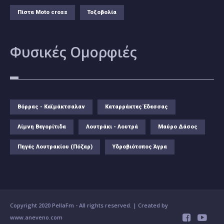
Πίστα Moto cross
Τοξοβολία
Φυσικές
Ομορφιές
Βόρρας - Καϊμάκτσαλαν
Καταρράκτες Έδεσσας
Λίμνη Βεγορίτιδα
Λουτράκι - Λουτρά
Μαύρο Δάσος
Πηγές Λουτρακίου (Πόζαρ)
Υδροβιότοπος Άγρα
Copyright 2020 PellaFm
- All rights reserved. | Created by
www.aneveno.com

