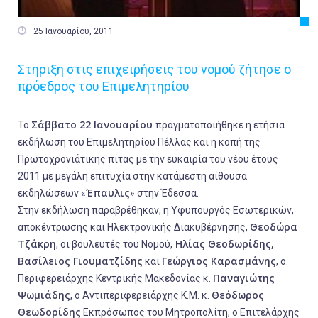

25 Ιανουαρίου, 2011
Στηριξη στις επιχειρήσεις του νομού ζήτησε ο
πρόεδρος του Επιμελητηρίου
Σάββατο 22 Ιανουαρίου
Το
πραγματοποιήθηκε η ετήσια
εκδήλωση του Επιμελητηρίου Πέλλας και η κοπή της
Πρωτοχρονιάτικης πίτας με την ευκαιρία του νέου έτους
2011 με μεγάλη επιτυχία στην κατάμεστη αίθουσα
Έπαυλις
εκδηλώσεων «
» στην Έδεσσα.
Στην εκδήλωση παραβρέθηκαν, η Υφυπουργός Εσωτερικών,
Θεοδώρα
αποκέντρωσης και Ηλεκτρονικής Διακυβέρνησης,
Τζάκρη
Ηλίας Θεοδωρίδης,
, οι βουλευτές του Νομού,
Βασίλειος Γιουματζίδης
Γεώργιος Καρασμάνης
και
, ο.
Παναγιώτης
Περιφερειάρχης Κεντρικής Μακεδονίας κ.
Ψωμιάδης
Θεόδωρος
, ο Αντιπεριφερειάρχης Κ.Μ. κ.
Θεωδορίδης
Εκπρόσωπος του Μητροπολίτη, ο Επιτελάρχης