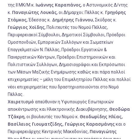
Ιωάννης Καραπάνος
της ΙΙ ΜΚ/Μ κ.
, ο Αστυνομικός Δ/ντης
Παναγιώτης Λουκάς
Γρηγόρης
κ.
, οι Δήμαρχοι: Πέλλας κ.
Στάμκος
Δημήτρης Γιάννου
, Έδεσσας κ.
, Σκύδρας κ.
Γεώργιος Χοϊδης
, Πολιτευτές του Νομού Πέλλας,
Περιφερειακοί Σύμβουλοι, Δημοτικοί Σύμβουλοι, Πρόεδροι
Ομοσπονδιών, Εμπορικών Συλλόγων και Σωματείων
Επαγγελματιών Ν. Πέλλας, Πρόεδροι Εργατικών &
Πανεργατικών Κέντρων, Πρόεδροι Επιστημονικών και
Πολιτιστικών Συλλόγων, Δημοσιογράφοι και Εκπρόσωποι
των Μέσων Μαζικής Ενημέρωσης καθώς και πάρα πολλοί
επιχειρηματίες – μέλη του Επιμελητηρίου Πέλλας και πολλοί
νέοι επιχειρηματίες που δραστηριοποιούνται στο Νομό
Πέλλας.
Χαιρετισμό
απεύθυναν η Υφυπουργός Εσωτερικών
Θεοδώρα
αποκέντρωσης και Ηλεκτρονικής Διακυβέρνησης,
Τζάκρη
Θεοδωρίδης Ηλίας,
, οι βουλευτές του Νομού κ.
Βασίλειος Γιουματζίδης, Γεώργιος Καρασμάνης
και ο
Παναγιώτης
Περιφερειάρχης Κεντρικής Μακεδονίας,
Ψωμιάδης