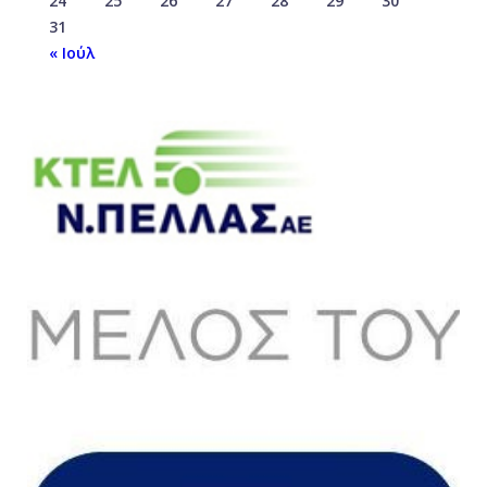
24
25
26
27
28
29
30
31
« Ιούλ