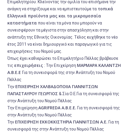
Επιμελητηρίου. Κλείνοντας την ομιλία του επισήμανε την
τοπικά
ανάγκη να στηρίξουμε και να εμπιστευτούμε τα
Ελληνικά προϊόντα μας και τα μικρομεσαία
καταστήματα
που είναι τα μόνα που μπορούν να
συνεισφέρουν τα μέγιστα στην απασχόληση και στην
ανάπτυξη της Εθνικής Οικονομίας. Τέλος ευχήθηκε το νέο
έτος 2011 να είναι δημιουργικό και παραγωγικό για τις
επιχειρήσεις του Νομού μας.
Όπως έχει καθιερώσει το Επιμελητήριο Πέλλας βράβευσε
επιχειρήσεις
ΜΑΡΜΑΡΑ ΚΑΛΑΝΤΖΗ
τις
: Tην Επιχείρηση
Α.Β.Ε.Ε
Για τη συνεισφορά της στην Ανάπτυξη του Νομού
Πέλλας
ΕΠΙΧΕΙΡΗΣΗ ΧΑΛΒΑΔΟΠΟΙΙΑ ΓΙΑΝΝΙΤΣΩΝ
Tην
ΠΑΠΑΣΤΑΥΡΟΥ ΓΕΩΡΓΙΟΣ
& Σία Ο.Ε.Για τη συνεισφορά της
στην Ανάπτυξη του Νομού Πέλλας
AGRIFREDA A.B.E.E.
Tην Επιχείρηση
Για τη συνεισφορά της
στην Ανάπτυξη του Νομού Πέλλας
ΕΠΙΧΕΙΡΗΣΗ ΕΚΚΟΚΚΙΣΤΗΡΙΑ ΓΙΑΝΝΙΤΣΩΝ Α.Ε.
Την
Για τη
συνεισφορά της στην Ανάπτυξη του Νομού Πέλλας