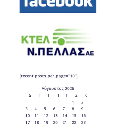
[recent posts_per_page=”10″]
Αύγουστος 2026
Δ
Τ
Τ
Π
Π
Σ
Κ
1
2
3
4
5
6
7
8
9
10
11
12
13
14
15
16
17
18
19
20
21
22
23