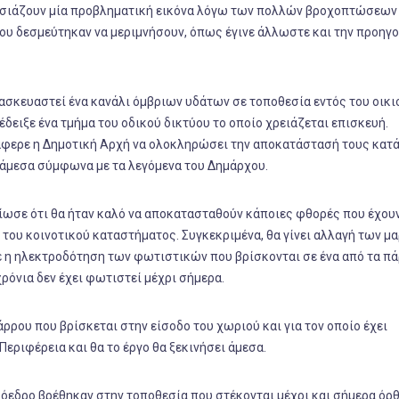
υσιάζουν μία προβληματική εικόνα λόγω των πολλών βροχοπτώσεων
του δεσμεύτηκαν να μεριμνήσουν, όπως έγινε άλλωστε και την προηγ
ασκευαστεί ένα κανάλι όμβριων υδάτων σε τοποθεσία εντός του οικ
ειξε ένα τμήμα του οδικού δικτύου το οποίο χρειάζεται επισκευή.
άφερε η Δημοτική Αρχή να ολοκληρώσει την αποκατάστασή τους κατά
 άμεσα σύμφωνα με τα λεγόμενα του Δημάρχου.
ίωσε ότι θα ήταν καλό να αποκατασταθούν κάποιες φθορές που έχου
του κοινοτικού καταστήματος. Συγκεκριμένα, θα γίνει αλλαγή των 
ε η ηλεκτροδότηση των φωτιστικών που βρίσκονται σε ένα από τα πά
ρόνια δεν έχει φωτιστεί μέχρι σήμερα.
ρρου που βρίσκεται στην είσοδο του χωριού και για τον οποίο έχει
εριφέρεια και θα το έργο θα ξεκινήσει άμεσα.
ρόεδρο βρέθηκαν στην τοποθεσία που στέκονται μέχρι και σήμερα όρ