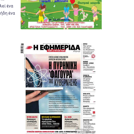
λεί ένα
 ήδη ένα