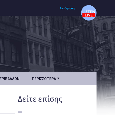
Αναζήτηση
Αρχική
Πολιτισμός
Lifestyle
Υγεία

ΕΡΙΒΆΛΛΟΝ
ΠΕΡΙΣΣΌΤΕΡΑ
Ταξίδια
Τεχνολογία
Δείτε
επίσης
Επιστήμη
Περιβάλλον