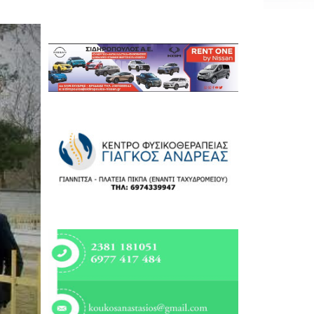
Εργασία
Ελλάδα
Κόσμος
Τοπικά
Αγροτικά
Οικονομία
Πολιτική
Αθλητικά
Αστυνομικό Δελτίο