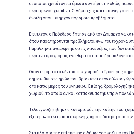
οι οποίοι χρειάζονται άμεσα συντήρηση καθώς παρο
περασμένου χειμώνα. Ο Δήμαρχος και οι συνεργάτες 
άνοιξη όπου υπήρχαν παρόμοια προβλήματα.
Επιπλέον, ο Πρόεδρος ζήτησε από τον Δήμαρχο να κατ
όπου παρατηρούνται προβλήματα, ενώ ταυτόχρονα υπέδ
Παράλληλα, αναφέρθηκε στις λακκούβες που δεν κατ
περσινό πρόγραμμα, ένα θέμα το οποίο δρομολογείται
Όσον αφορά στο κέντρο του χωριού, ο Πρόεδρος σημε
σημειωθεί στο ηρώο που βρίσκεται στον αύλειο χώρο 
στο κάτω μέρος του μνημείου. Επίσης, δρομολογήθηκ
χωριού, το οποίο αν και κατασκευάστηκε πριν πολλά χ
Τέλος, συζητήθηκε ο καθαρισμός της κοίτης του χειμά
εξασφαλιστεί η απαιτούμενη χρηματοδότηση από την Π
Στα πλαίσια της επίσκεψης ο Δήμαρχος μαζί με τον Π