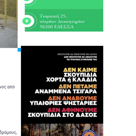
νος από
δρόμους,