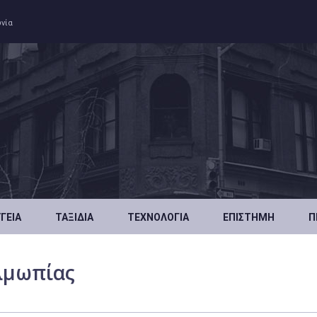
ωνία
ΥΓΕΊΑ
ΤΑΞΊΔΙΑ
ΤΕΧΝΟΛΟΓΊΑ
ΕΠΙΣΤΉΜΗ
Π
λμωπίας