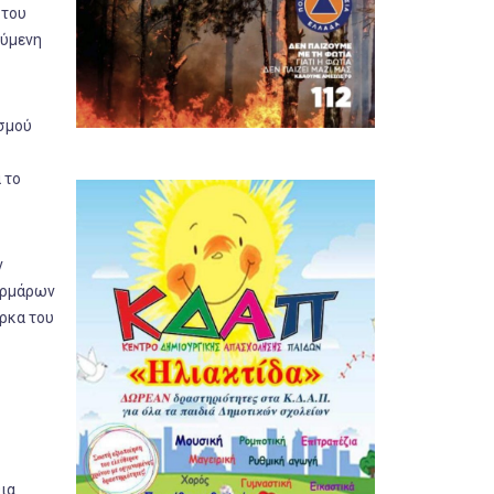
 του
ούμενη
ισμού
 το
ν
μαρμάρων
ρκα του
θια