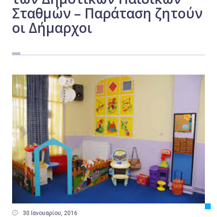
Σταθμών – Παράταση ζητούν
Εργασία
οι Δήμαρχοι
Ελλάδα
Κόσμος
Τοπικά
Αγροτικά
Οικονομία
Πολιτική
Αθλητικά
Αστυνομικό Δελτίο

30 Ιανουαρίου, 2016