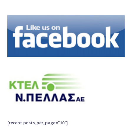
[recent posts_per_page=”10″]