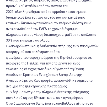
Αναφορικά με τις πληρωμές αποζημιώσεων για ζημιές
προανθικού σταδίου από τον παγετό του
2021, ολοκληρώθηκαν από το αρμόδιο κατάστημα οι
διοικητικοί έλεγχοι των ενστάσεων και κατάθεσης
επιπλέον δικαιολογητικών και το επόμενο διάστημα θα
ανακοινωθεί από τον ΕΛΓΑ το χρονοδιάγραμμα
πληρωμών στους νέους δικαιούχους, μαζί με το υπόλοιπο
30% που εκκρεμεί για όλους.
Ολοκληρώνεται και η διαδικασία στήριξης των παραγωγών
σπαραγγιού που επλήγησαν από το
φαινόμενο του αεροχειμάρρου της 8ης Φεβρουαρίου σε
περιοχές της Πέλλας, για την οποία γίνεται ένας
τελευταίος έλεγχος των δικαιούχων από τη Γενική
Διεύθυνση Κρατικών Ενισχύσεων &amp; Αρωγής.
Αναφορικά με τις ζωοτροφές, ανακοινώθηκε σήμερα το
άνοιγμα της ηλεκτρονικής πλατφόρμας
των δηλώσεων για την πληρωμή έκτακτης ενίσχυσης
συνολικού ύψους 89 εκατ. ευρώ σε κτηνοτρόφους.
Οι ενδιαφερόμενοι θα πρέπει να υποβάλλουν αίτηση στο