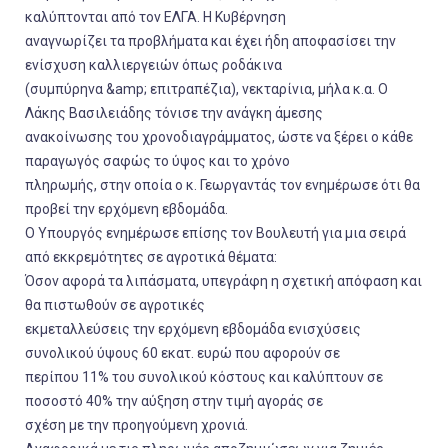
καλύπτονται από τον ΕΛΓΑ. Η Κυβέρνηση
αναγνωρίζει τα προβλήματα και έχει ήδη αποφασίσει την
ενίσχυση καλλιεργειών όπως ροδάκινα
(συμπύρηνα &amp; επιτραπέζια), νεκταρίνια, μήλα κ.α. Ο
Λάκης Βασιλειάδης τόνισε την ανάγκη άμεσης
ανακοίνωσης του χρονοδιαγράμματος, ώστε να ξέρει ο κάθε
παραγωγός σαφώς το ύψος και το χρόνο
πληρωμής, στην οποία ο κ. Γεωργαντάς τον ενημέρωσε ότι θα
προβεί την ερχόμενη εβδομάδα.
Ο Υπουργός ενημέρωσε επίσης τον Βουλευτή για μια σειρά
από εκκρεμότητες σε αγροτικά θέματα:
Όσον αφορά τα λιπάσματα, υπεγράφη η σχετική απόφαση και
θα πιστωθούν σε αγροτικές
εκμεταλλεύσεις την ερχόμενη εβδομάδα ενισχύσεις
συνολικού ύψους 60 εκατ. ευρώ που αφορούν σε
περίπου 11% του συνολικού κόστους και καλύπτουν σε
ποσοστό 40% την αύξηση στην τιμή αγοράς σε
σχέση με την προηγούμενη χρονιά.