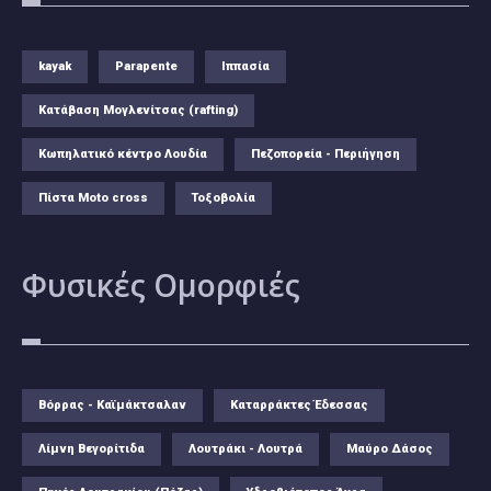
kayak
Parapente
Ιππασία
Κατάβαση Μογλενίτσας (rafting)
Κωπηλατικό κέντρο Λουδία
Πεζοπορεία - Περιήγηση
Πίστα Moto cross
Τοξοβολία
Φυσικές
Ομορφιές
Βόρρας - Καϊμάκτσαλαν
Καταρράκτες Έδεσσας
Λίμνη Βεγορίτιδα
Λουτράκι - Λουτρά
Μαύρο Δάσος