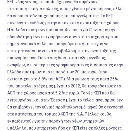
ΚΕΠ νέας γενιάς, τα οποία όχι μόνο θα παρέχουν
πιστοποιητικά για πολίτες, όπως γίνεται μέχρι σήμερα, αλλά
θα αδειοδοτούν επιχειρήσεις και επαγγελματίες. Τα ΚΕΠ
συνδέονται ευθέως με την οικονομική ανάπτυξη της χώρας.
Η απλούστευση των διαδικασιών που σχετίζονται με την
αδειοδότηση των επιχειρήσεων συνιστά το ισχυρότερο μη
δημοσιονομικό όπλο που μπορούμε αυτή τη στιγμή να
επιστρατεύσουμε για να συμβάλλουμε στην ανάπτυξη της
οικονομίας μας. Για να σας δώσω μια τάξη μεγέθους,
αναφέρω, ότι οι περιττές γραφειοκρατικές διαδικασίες στην
Ελλάδα αποτιμώνται στο ποσό των 20 δις ευρώ (που
αντιστοιχεί στο 6,8% του ΑΕΠ). Μια μείωσή τους κατά 25%,
που αποτελεί στόχο μας μέχρι το 2012, θα τροφοδοτούσε το
ΑΕΠ της χώρας μας κατά 5,2 δις ευρώ. Το νέο ΚΕΠ που θα
λειτουργήσει και στην Έδεσσα μέχρι το τέλος Ιανουαρίου δεν
θα επιβαρύνει τον εθνικό προϋπολογισμό, αφού θα στεγαστεί
στο κατάστημα του τοπικού ΚΕΠ της Ν.Α. Πέλλας και θα
εκπαιδευτούν για την παροχή των νέων υπηρεσιών
υπάλληλοι που υπηρετούν ήδη σε ΚΕΠ είτε σε άλλες μονάδες