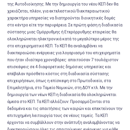
της Αυτοδιοίκησης. Με την δημιουργία του νέου ΚΕΠ δεν θα
χρειάζεται, πλέον, για εκτελεστικού/διεκπεραιωτικού
χαρακτήρα υπηρεσίες να διατηρούνται διοικητικές δομές
στο κέντρο είτε την περιφέρεια. Σε πρώτη φάση η διαδικασία
σύστασης μιας Ομόρρυθμης ή Ετερόρρυθμης εταιρείας θα
ολοκληρώνεται ηλεκτρονικά κατά το μεγαλύτερο μέρος της
στο επιχειρηματικό ΚΕΠ. Το ΚΕΠ θα αναλαμβάνει να
διεκπεραιώσει ενέργειες για λογαριασμό του επιχειρηματία
που ήταν ιδιαίτερα χρονοβόρες: απαιτούσαν 7 τουλάχιστον
επισκέψεις σε 4 διαφορετικές δημόσιες υπηρεσίες και
επέβαλαν πρόσθετο κόστος στη διαδικασία σύστασης
επιχειρήσεων, όπως η επίσκεψη στο Πρωτοδικείο, στα
Επιμελητήρια, στο Ταμείο Νομικών, στη ΔΟΥ κτλ. Με την
δημιουργία των νέων ΚΕΠ η διαδικασία θα ολοκληρώνεται
άμεσα στο ΚΕΠ. Τα ΚΕΠ αλλάζουν: Προσαρμόζονται στα
δεδομένα και τις απαιτήσεις των καιρών και επεκτείνουν την
επιτυχημένη λειτουργία τους σε νέους τομείς. Τα ΚΕΠ
έρχονται να συμβάλλουν στην ανάπτυξη αναλαμβάνοντας να
διεκπεραιώσουν όλες τις απαιτούμενες ενέργειες για κάθε