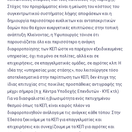
Στόχος του προγράμματος είναι η μείωση του κόστους του
συγκεντρωτικού συστήματος λήψης αποφάσεων και η
δημιουργία περισσότερο ευέλικτων και ανταποκριτικών
δομών που θα έχουν ευεργετικές επιπτώσεις στην τοπική
ανάπτυξη. Κλείνοντας, η Υφυπουργός τόνισε ότι
παρουσιάζεται όλο και περισσότερο η ανάγκη
διαφοροποίησης των ΚΕΠ ώστε να παρέχουν εξειδικευμένες
υπηρεσίες, όχι πια μόνο σε πολίτες, αλλά και σε
επιχειρήσεις, σε επαγγελματικές ομάδες, σε αγρότες κλπ. Η
ιδέα της «υπηρεσίας μιας στάσης», που λειτούργησε τόσο
αποτελεσματικά στην περίπτωση των ΚΕΠ, δεν έτυχε της
ίδιας επιτυχίας στις ποικίλες προσπάθειες αντιγραφής της
μέχρι σήμερα (π.χ. Κέντρα Υποδοχής Επενδυτών - KYE κτλ).
Για να διασφαλιστεί η βιωσιμότητα ενός πετυχημένου
θεσμού όπως τα ΚΕΠ, είναι καιρός πλέον να
διαφοροποιηθούν ανάλογα με τις ανάγκες κάθε τόπου: Στην
Έδεσσα ξεκινάμε με τα ΚΕΠ για επαγγελματίες και
επιχειρήσεις και συνεχίζουμε με τα ΚΕΠ για αγρότες και