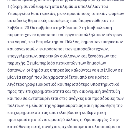
Τζάκρη, συνοδευόμενη από κλιμάκιο υπαλλήλων του
Υπουργείου Εσωτερικών, με εκπροσώπους τοπικών φορέων
σε ειδικές θεματικές συσκέψεις που διοργανώθηκαν το
Σάββατο 23 Οκτωβρίου στην Έδεσσα. Στη διαβούλευση
συμμετείχαν εκπρόσωποι του εργατοϋπαλληλικών κέντρων
του νομού, του Επιμελητηρίου Πέλλας, δημοσίων υπηρεσιών
και οργανισμών, εκπρόσωποι των εμποροβιοτεχνών,
επαγγελματιών, αγροτικών συλλόγων και ξενοδόχων της
περιοχής. Σε μία περίοδο περικοπών των δημοσίων
δαπανών, οι δημόσιες υπηρεσίες καλούνται να εισέλθουν σε
μία νέα εποχή που θα χαρακτηρίζεται από ένα κράτος
λιγότερο γραφειοκρατικό και περισσότερο υποστηρικτικό
προς την επιχειρηματικότητα και την οικονομική ανάπτυξη
και που θα ανταποκρίνεται στις ανάγκες και προσδοκίες των
πολιτών. Η μείωση της γραφειοκρατίας και η προώθηση της
επιχειρηματικότητας αποτελεί βασική κυβερνητική
προτεραιότητα τόνισε, μεταξύ άλλων, η Υφυπουργός. Στην
κατεύθυνση αυτή, συνέχισε, σχεδιάσαμε και υλοποιούμε τα