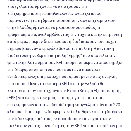
επαγγελματία, έρχονται να ενισχύσουν την
επιχειρηματικότητα απαλείφοντας ανασχετικούς
παράγοντες για τη δραστηριοποίηση νέων επιχειρήσεων
στην Ελλάδα, έρχονται να μειώσουν ουσιωδώς τη
γραφειοκρατία, αναλαμβάνοντας την ταχεία και ηλεκτρονική
κατά μεγάλο μέρος διεκπεραίωση διαδικασιών που μέχρι
σήμερα βάρυναν σε μεγάλο βαθμό τον πολίτη. Η κεντρική
διαδικτυακή κυβερνητική πύλη "Ερμής" που αποτελεί την
ψηφιακή πλατφόρμα των ΚΕΠ μπορεί σήμερα να υποστηρίξει
την διαφοροποίησή τους ώστε αυτά να παρέχουν
εξειδικευμένες υπηρεσίες, προσαρμοσμένες στις ανάγκες
του τόπου. Πενήντα τέσσερα ΚΕΠ ανά την Ελλάδα θα
λειτουργήσουν ταυτόχρονα ως Ενιαία Κέντρα Εξυπηρέτησης
(ΕΚΕ) για «υπηρεσίες μιας στάσης» για τη σύσταση
επιχειρήσεων και την αδειοδότηση επαγγελματιών από 220
κλάδους. Ιδιαίτερο ενδιαφέρον εκδηλώθηκε κατά τη διάρκεια
της σύσκεψης από τους εκπροσώπους των αγροτικών
συλλόγων για τις δυνατότητες των ΚΕΠ να υποστηρίξουν μια