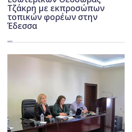
Τζάκρη με εκπροσώπων
Εργασία
τοπικών φορέων στην
Ελλάδα
Έδεσσα
Κόσμος
Τοπικά
Αγροτικά
Οικονομία
Πολιτική
Αθλητικά
Αστυνομικό Δελτίο