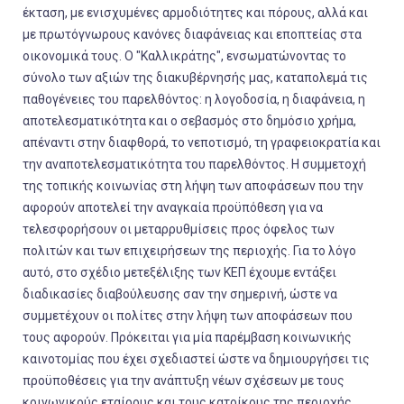
έκταση, με ενισχυμένες αρμοδιότητες και πόρους, αλλά και
με πρωτόγνωρους κανόνες διαφάνειας και εποπτείας στα
οικονομικά τους. Ο "Καλλικράτης", ενσωματώνοντας το
σύνολο των αξιών της διακυβέρνησής μας, καταπολεμά τις
παθογένειες του παρελθόντος: η λογοδοσία, η διαφάνεια, η
αποτελεσματικότητα και ο σεβασμός στο δημόσιο χρήμα,
απέναντι στην διαφθορά, το νεποτισμό, τη γραφειοκρατία και
την αναποτελεσματικότητα του παρελθόντος. Η συμμετοχή
της τοπικής κοινωνίας στη λήψη των αποφάσεων που την
αφορούν αποτελεί την αναγκαία προϋπόθεση για να
τελεσφορήσουν οι μεταρρυθμίσεις προς όφελος των
πολιτών και των επιχειρήσεων της περιοχής. Για το λόγο
αυτό, στο σχέδιο μετεξέλιξης των ΚΕΠ έχουμε εντάξει
διαδικασίες διαβούλευσης σαν την σημερινή, ώστε να
συμμετέχουν οι πολίτες στην λήψη των αποφάσεων που
τους αφορούν. Πρόκειται για μία παρέμβαση κοινωνικής
καινοτομίας που έχει σχεδιαστεί ώστε να δημιουργήσει τις
προϋποθέσεις για την ανάπτυξη νέων σχέσεων με τους
κοινωνικούς εταίρους και τους κατοίκους της περιοχής.